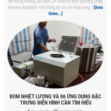
hệ thống chưng cất đạm J.P Selecta theo phương pháp
Kendan (Kjeldahl) -Hệ thống do cty An Hòa cung...
[Xem
thêm...]
BOM NHIỆT LƯỢNG VÀ 06 ỨNG DỤNG ĐẶC
TRƯNG ĐIỂN HÌNH CẦN TÌM HIỂU