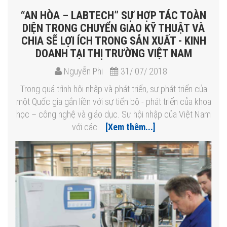
“AN HÒA – LABTECH” SỰ HỢP TÁC TOÀN
DIỆN TRONG CHUYỂN GIAO KỸ THUẬT VÀ
CHIA SẼ LỢI ÍCH TRONG SẢN XUẤT - KINH
DOANH TẠI THỊ TRƯỜNG VIỆT NAM
Nguyễn Phi
31/ 07/ 2018
Trong quá trình hội nhập và phát triển, sự phát triển của
một Quốc gia gắn liền với sự tiến bộ - phát triển của khoa
học – công nghệ và giáo dục. Sự hội nhập của Việt Nam
với các...
[Xem thêm...]