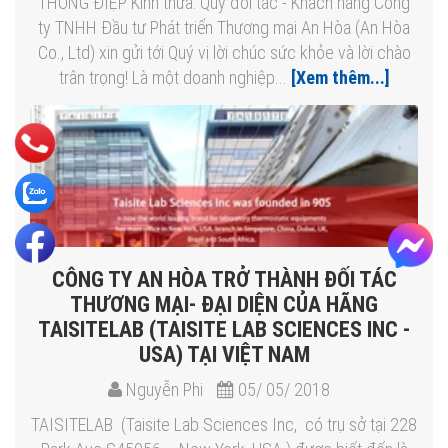
THÔNG ĐIỆP Kính thưa: Quý đối tác - Khách hàng Công
ty TNHH Đầu tư Phát triển Thương mại An Hòa (An Hòa
Co., Ltd) xin gửi tới Quý vị lời chúc sức khỏe và lời chào
trân trọng! Là một doanh nghiệp...
[Xem thêm...]
CÔNG TY AN HÒA TRỞ THÀNH ĐỐI TÁC
THƯƠNG MẠI- ĐẠI DIỆN CỦA HÃNG
TAISITELAB (TAISITE LAB SCIENCES INC -
USA) TẠI VIỆT NAM
Nguyễn Phi
05/ 05/ 2018
TAISITELAB (Taisite Lab Sciences Inc, có trụ sở tại 228