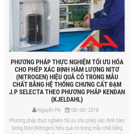
PHƯƠNG PHÁP THỰC NGHIỆM TỐI ƯU HÓA
CHO PHÉP XÁC ĐỊNH HÀM LƯỢNG NITƠ
(NITROGEN) HIỆU QUẢ CÓ TRONG MẪU
CHẤT BẰNG HỆ THỐNG CHƯNG CẤT ĐẠM
J.P SELECTA THEO PHƯƠNG PHÁP KENDAN
(KJELDAHL)
Nguyễn Phi
08/ 06/ 2018
Phương pháp thực nghiệm tối ưu cho phép xác định hàm
lượng Nitơ (Nitrogen) hiệu quả có trong mẫu chất bằng