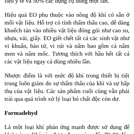
liệu y tế và 50% các dụng cụ dùng một lần.
Hiệu quả EO phụ thuộc vào nồng độ khí có sẵn ở
mỗi vật liệu. Hỗ trợ có tính thẩm thấu cao, dễ dàng
khuếch tán vào nhiều vật liệu đóng gói như cao su,
nhựa, vải, giấy. EO giết chết tất cả các sinh vật như
vi khuẩn, bào tử, vi rút và nấm bao gồm cả nấm
men và nấm mốc. Tương thích với hầu hết tất cả
các vật liệu ngay cả dùng nhiều lần.
Nhược điểm là với mức độ khí trong thiết bị tiệt
trung luôn giảm do sự thẩm thấu của khí và sự hấp
thụ của vật liệu. Các sản phẩm cuối cùng vẫn phải
trải qua quá trình xử lý loại bỏ chất độc còn dư.
Formadehyd
Là một loại khí phản ứng mạnh được sử dụng để