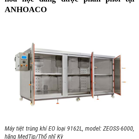
ANHOACO
Máy tiệt trùng khí EO loại 9162L, model: ZEOSS-6000,
hãng MedTip/Thổ nhĩ Kỳ