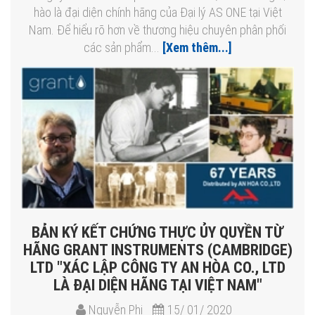
hào là đại diện chính hãng của Đại lý AS ONE tại Việt
Nam. Để hiểu rõ hơn về thương hiệu chuyên phân phối
các sản phẩm...
[Xem thêm...]
BẢN KÝ KẾT CHỨNG THỰC ỦY QUYỀN TỪ
HÃNG GRANT INSTRUMENTS (CAMBRIDGE)
LTD "XÁC LẬP CÔNG TY AN HÒA CO., LTD
LÀ ĐẠI DIỆN HÃNG TẠI VIỆT NAM"
Nguyễn Phi
15/ 01/ 2020