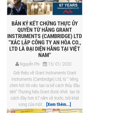
BẢN KÝ KẾT CHỨNG THỰC ỦY
QUYỀN TỪ HÃNG GRANT
INSTRUMENTS (CAMBRIDGE) LTD
"XÁC LẬP CÔNG TY AN HÒA CO.,
LTD LÀ ĐẠI DIỆN HÃNG TẠI VIỆT
NAM"
Nguyễn Phi
15/ 01/ 2020
Giới thiệu về Grant Instruments Grant
Instruments (Cambridge) Ltd, từ “ tiếng
chim hót tới việc tạo ra bể cách thủy đầu
tiên” Thương hiệu Grant được khởi tạo từ
cách đây hơn 67 năm về trước, bởi khát
vọng của một...
[Xem thêm...]