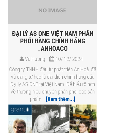
ĐẠI LÝ AS ONE VIỆT NAM​ PHÂN
PHỐI HÀNG CHÍNH HÃNG
_ANHOACO
Vũ Hương
10/ 12/ 2024
Công ty TNHH đầu tư phát triển An Hoà, đã
và đang tự hào là đại diện chính hãng của
Đại lý AS ONE tại Việt Nam. Để hiểu rõ hơn
về thương hiệu chuyên phân phối các sản
phẩm...
[Xem thêm...]