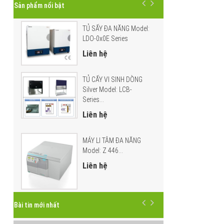
Sản phẩm nổi bật
TỦ SẤY ĐA NĂNG Model:
LDO-0x0E Series
Liên hệ
TỦ CẤY VI SINH DÒNG
Silver Model: LCB-
Series...
Liên hệ
MÁY LI TÂM ĐA NĂNG
Model: Z 446...
Liên hệ
Bài tin mới nhất