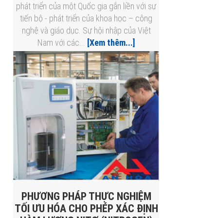
phát triển của một Quốc gia gắn liền với sự
tiến bộ - phát triển của khoa học – công
nghệ và giáo dục. Sự hội nhập của Việt
Nam với các...
[Xem thêm...]
PHƯƠNG PHÁP THỰC NGHIỆM
TỐI ƯU HÓA CHO PHÉP XÁC ĐỊNH