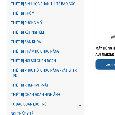
THIẾT BỊ SINH HỌC PHÂN TỬ-TẾ BÀO GỐC
THIẾT BỊ THÚ Y
THIẾT BỊ PHÒNG MỔ
THIẾT BỊ XÉT NGHIỆM
THIẾT BỊ SẢN KHOA
MÁY ĐỒNG HÓ
THIẾT BỊ THĂM DÒ CHỨC NĂNG
AUTOMIXER M
PRIMIX...
THIẾT BỊ NỘI SOI CHẨN ĐOÁN
Liên h
THIẾT BỊ PHỤC HỒI CHỨC NĂNG- VẬT LÝ TRỊ
LIỆU
THIẾT BỊ RHM-TMH-MẮT
THIẾT BỊ CHẨN ĐOÁN HÌNH ẢNH
TỦ BẢO QUẢN LƯU TRỮ
NỘI THẤT Y TẾ