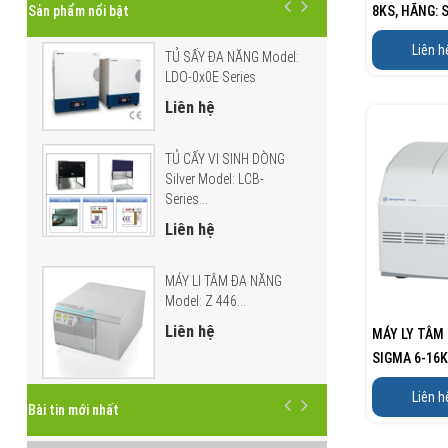
8KS, HÃNG:
Sản phẩm nổi bật
Liên h
TỦ SẤY ĐA NĂNG Model:
LDO-0x0E Series
Liên hệ
TỦ CẤY VI SINH DÒNG
Silver Model: LCB-
Series...
Liên hệ
MÁY LI TÂM ĐA NĂNG
Model: Z 446...
Liên hệ
MÁY LY TÂM
SIGMA 6-16K
ĐỨC
Liên h
Bài tin mới nhất