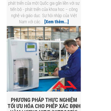
phát triển của một Quốc gia gắn liền với sự
tiến bộ - phát triển của khoa học – công
nghệ và giáo dục. Sự hội nhập của Việt
Nam với các...
[Xem thêm...]
PHƯƠNG PHÁP THỰC NGHIỆM
TỐI ƯU HÓA CHO PHÉP XÁC ĐỊNH