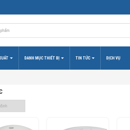
 XUẤT
DANH MỤC THIẾT BỊ
TIN TỨC
DỊCH VỤ
C