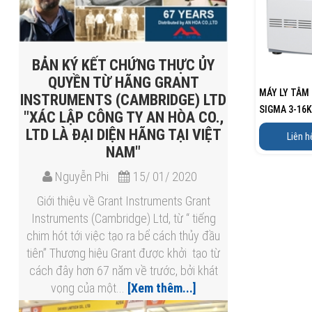
BẢN KÝ KẾT CHỨNG THỰC ỦY
QUYỀN TỪ HÃNG GRANT
MÁY LY TÂM
INSTRUMENTS (CAMBRIDGE) LTD
SIGMA 3-16K
"XÁC LẬP CÔNG TY AN HÒA CO.,
LTD LÀ ĐẠI DIỆN HÃNG TẠI VIỆT
Liên h
NAM"
Nguyễn Phi
15/ 01/ 2020
Giới thiệu về Grant Instruments Grant
Instruments (Cambridge) Ltd, từ “ tiếng
chim hót tới việc tạo ra bể cách thủy đầu
tiên” Thương hiệu Grant được khởi tạo từ
cách đây hơn 67 năm về trước, bởi khát
vọng của một...
[Xem thêm...]