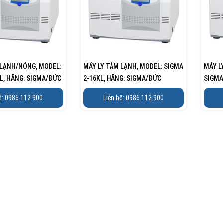
 LẠNH/NÓNG, MODEL:
MÁY LY TÂM LẠNH, MODEL: SIGMA
MÁY L
L, HÃNG: SIGMA/ĐỨC
2-16KL, HÃNG: SIGMA/ĐỨC
SIGMA
ĐỨC
ệ: 0986.112.900
Liên hệ: 0986.112.900