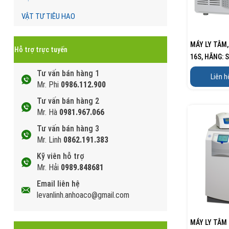
VẬT TƯ TIÊU HAO
MÁY LY TÂM,
Hỗ trợ trực tuyến
16S, HÃNG: 
Tư vấn bán hàng 1
Liên h
Mr. Phi
0986.112.900
Tư vấn bán hàng 2
Mr. Hà
0981.967.066
Tư vấn bán hàng 3
Mr. Linh
0862.191.383
Kỹ viên hỗ trợ
Mr. Hải
0989.848681
Email liên hệ
levanlinh.anhoaco@gmail.com
MÁY LY TÂM