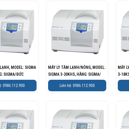
 LẠNH, MODEL: SIGMA
MÁY LY TÂM LẠNH/NÓNG, MODEL:
MÁY L
G: SIGMA/ĐỨC
SIGMA 3-30KHS, HÃNG: SIGMA/
3-18K
ĐỨC
ệ: 0986.112.900
Liên hệ: 0986.112.900