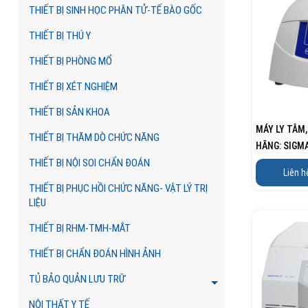
THIẾT BỊ SINH HỌC PHÂN TỬ-TẾ BÀO GỐC
THIẾT BỊ THÚ Y
THIẾT BỊ PHÒNG MỔ
THIẾT BỊ XÉT NGHIỆM
THIẾT BỊ SẢN KHOA
MÁY LY TÂM,
THIẾT BỊ THĂM DÒ CHỨC NĂNG
HÃNG: SIGM
THIẾT BỊ NỘI SOI CHẨN ĐOÁN
Liên h
THIẾT BỊ PHỤC HỒI CHỨC NĂNG- VẬT LÝ TRỊ
LIỆU
THIẾT BỊ RHM-TMH-MẮT
THIẾT BỊ CHẨN ĐOÁN HÌNH ẢNH
TỦ BẢO QUẢN LƯU TRỮ
NỘI THẤT Y TẾ