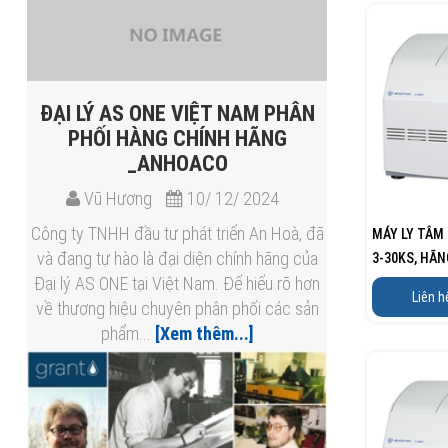
ĐẠI LÝ AS ONE VIỆT NAM​ PHÂN
PHỐI HÀNG CHÍNH HÃNG
_ANHOACO
Vũ Hương
10/ 12/ 2024
Công ty TNHH đầu tư phát triển An Hoà, đã
MÁY LY TÂM
và đang tự hào là đại diện chính hãng của
3-30KS, HÃN
Đại lý AS ONE tại Việt Nam. Để hiểu rõ hơn
Liên h
về thương hiệu chuyên phân phối các sản
phẩm...
[Xem thêm...]