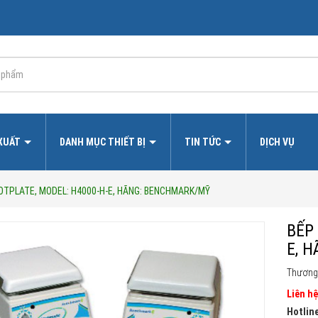
 XUẤT
DANH MỤC THIẾT BỊ
TIN TỨC
DỊCH VỤ
HOTPLATE, MODEL: H4000-H-E, HÃNG: BENCHMARK/MỸ
BẾP
E, 
Thương
Liên hệ
Hotline