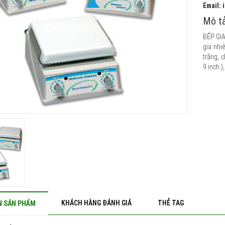
Email:
Mô tả
BẾP GI
gia nhi
trắng, 
9 inch )
KHÁCH HÀNG ĐÁNH GIÁ
THẺ TAG
N SẢN PHẨM