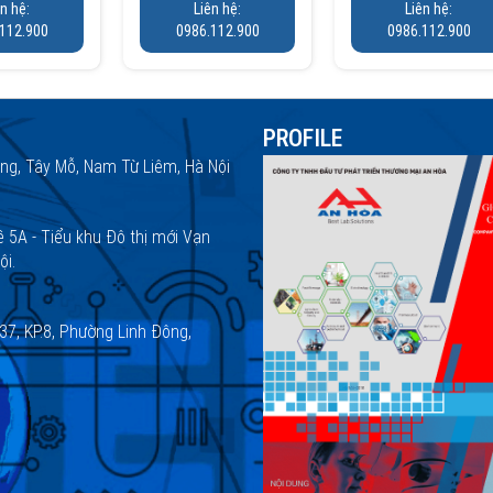
ên hệ:
Liên hệ:
Liên hệ:
112.900
0986.112.900
0986.112.900
PROFILE
ng, Tây Mỗ, Nam Từ Liêm, Hà Nội
ề 5A - Tiểu khu Đô thị mới Vạn
ội.
37, KP.8, Phường Linh Đông,