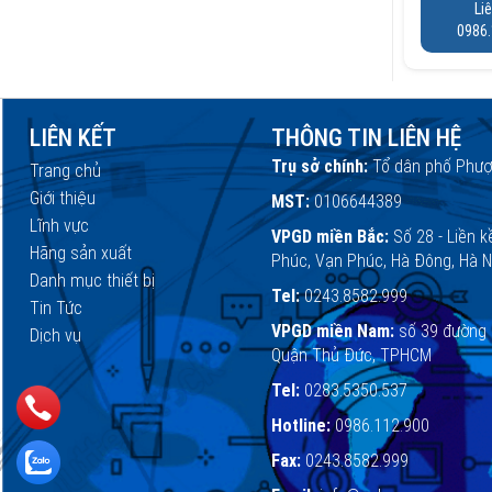
Li
0986.
LIÊN KẾT
THÔNG TIN LIÊN HỆ
Trụ sở chính:
Tổ dân phố Phượ
Trang chủ
Giới thiệu
MST:
0106644389
Lĩnh vực
VPGD miền Bắc:
Số 28 - Liền k
Hãng sản xuất
Phúc, Vạn Phúc, Hà Đông, Hà N
Danh mục thiết bị
Tel:
0243.8582.999
Tin Tức
VPGD miền Nam:
số 39 đường 
Dịch vụ
Quận Thủ Đức, TPHCM
Tel:
0283.5350.537
Hotline:
0986.112.900
Fax:
0243.8582.999