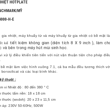
NHIỆT HOTPLATE
ENCHMARK/MỸ
4000-H-E
 gia nhiệt, máy khuấy từ và máy khuấy từ gia nhiệt có bề mặt là
tiết kiệm không gian
(diện tích 8 X 9
inch
), làm c
ết kế
c và bên trong máy hút mùi sinh học.
vi xử lý điều khiển tiên tiến với nút vặn thuận tiện cho phép đi
c.
 bề mặt làm việc hình vuông 7.1, cả ba mẫu đều tương thích với
h borosilicat và các loại bình khác.
kỹ thuật :
m vi Nhiệt độ : 80 đến 380 ° C
h thước tấm nền: 18 x 18 cm
h thước (wxdxh): 20 x 23 x 11,5 cm
n áp: 230V 50-60Hz; 500W