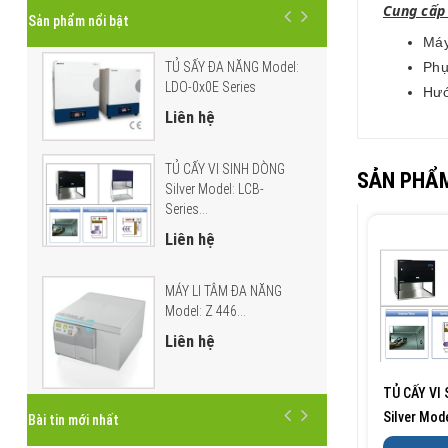
Cung cấp
Sản phẩm nổi bật
Má
Phụ
TỦ SẤY ĐA NĂNG Model:
LDO-0x0E Series
Hướ
Liên hệ
TỦ CẤY VI SINH DÒNG
SẢN PHẨM
Silver Model: LCB-
Series...
Liên hệ
MÁY LI TÂM ĐA NĂNG
Model: Z 446...
Liên hệ
TỦ CẤY VI
Silver Mod
Bài tin mới nhất
Series VE/