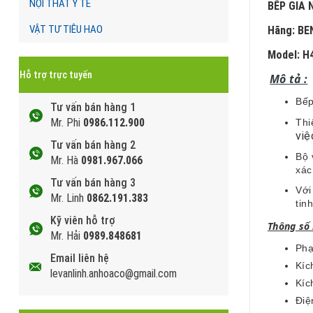
NỘI THẤT Y TẾ
BẾP GIA 
VẬT TƯ TIÊU HAO
Hãng: B
Model:
H
Hỗ trợ trực tuyến
Mô tả
:
Bếp
Tư vấn bán hàng 1
Mr. Phi
0986.112.900
Thi
việ
Tư vấn bán hàng 2
Bộ 
Mr. Hà
0981.967.066
xá
Tư vấn bán hàng 3
Với
Mr. Linh
0862.191.383
tin
Kỹ viên hỗ trợ
Thông số 
Mr. Hải
0989.848681
Phạ
Email liên hệ
Kíc
levanlinh.anhoaco@gmail.com
Kíc
Điệ