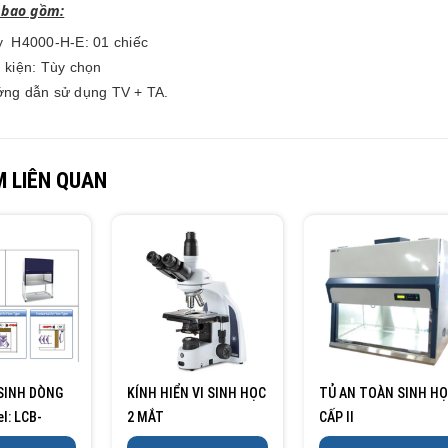
 bao gồm:
y
H4000-H-E
: 01 chiếc
 kiện: Tùy chọn
ng dẫn sử dụng TV + TA.
 LIÊN QUAN
 SINH DÒNG
KÍNH HIỂN VI SINH HỌC
TỦ AN TOÀN SINH H
el: LCB-
2 MẮT
CẤP II
HE