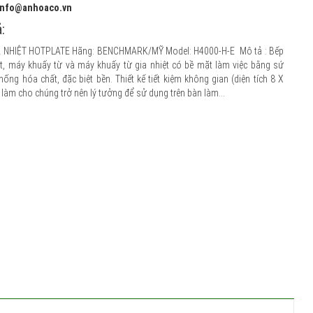
 info@anhoaco.vn
:
A NHIỆT HOTPLATE Hãng: BENCHMARK/MỸ Model: H4000-H-E Mô tả : Bếp
ệt, máy khuấy từ và máy khuấy từ gia nhiệt có bề mặt làm việc bằng sứ
chống hóa chất, đặc biệt bền. Thiết kế tiết kiệm không gian (diện tích 8 X
, làm cho chúng trở nên lý tưởng để sử dụng trên bàn làm...