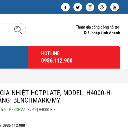
Tham gia cộng đồng hỗ trợ
Giải pháp kinh doanh
HOTLINE
0986.112.900
 GIA NHIỆT HOTPLATE, MODEL: H4000-H-
HÃNG: BENCHMARK/MỸ
 hiệu:
BENCHMARK/MỸ
| H4000-H-E
: 0986.112.900