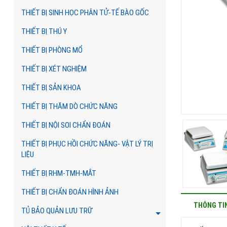
THIẾT BỊ SINH HỌC PHÂN TỬ-TẾ BÀO GỐC
THIẾT BỊ THÚ Y
THIẾT BỊ PHÒNG MỔ
THIẾT BỊ XÉT NGHIỆM
THIẾT BỊ SẢN KHOA
THIẾT BỊ THĂM DÒ CHỨC NĂNG
THIẾT BỊ NỘI SOI CHẨN ĐOÁN
THIẾT BỊ PHỤC HỒI CHỨC NĂNG- VẬT LÝ TRỊ
LIỆU
THIẾT BỊ RHM-TMH-MẮT
THIẾT BỊ CHẨN ĐOÁN HÌNH ẢNH
THÔNG TI
TỦ BẢO QUẢN LƯU TRỮ