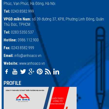
Phúc, Vạn Phúc, Hà Đông, Hà Nội.
Tel:
0243.8582.999
VPGD miền Nam:
số 39 đường 37, KP.8, Phường Linh Đông, Quận
Thủ Đức, TPHCM
Tel:
0283.5350.537
Hotline:
0986.112.900
Fax:
0243.8582.999
Email:
info@anhoaco.vn
Website:
www.anhoaco.vn
PROFILE