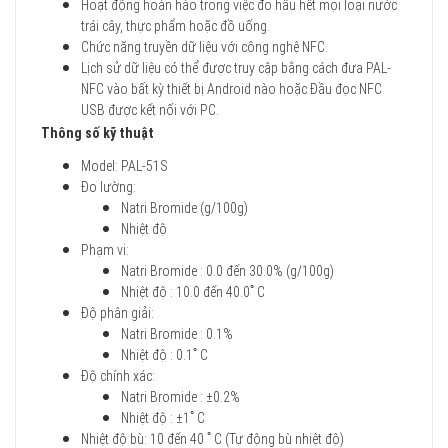
Hoạt động hoàn hảo trong việc đo hầu hết mọi loại nước
trái cây, thực phẩm hoặc đồ uống.
Chức năng truyền dữ liệu với công nghệ NFC.
Lịch sử dữ liệu có thể được truy cập bằng cách đưa PAL-
NFC vào bất kỳ thiết bị Android nào hoặc Đầu đọc NFC
USB được kết nối với PC.
Thông số kỹ thuật
Model: PAL-51S
Đo lường:
Natri Bromide (g/100g)
Nhiệt độ
Phạm vi:
Natri Bromide : 0.0 đến 30.0% (g/100g)
Nhiệt độ : 10.0 đến 40.0ﾟC
Độ phân giải:
Natri Bromide : 0.1%
Nhiệt độ : 0.1ﾟC
Độ chính xác:
Natri Bromide : ±0.2%
Nhiệt độ : ±1ﾟC
Nhiệt độ bù: 10 đến 40 ﾟC (Tự động bù nhiệt độ)