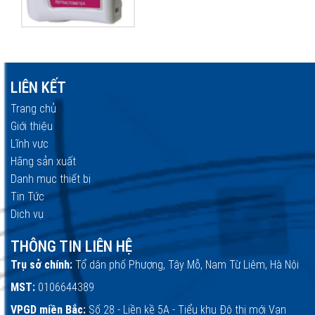
LIÊN KẾT
Trang chủ
Giới thiệu
Lĩnh vực
Hãng sản xuất
Danh mục thiết bị
Tin Tức
Dịch vụ
THÔNG TIN LIÊN HỆ
Trụ sở chính:
Tổ dân phố Phượng, Tây Mỗ, Nam Từ Liêm, Hà Nội
MST:
0106644389
VPGD miền Bắc:
Số 28 - Liền kề 5A - Tiểu khu Đô thị mới Vạn