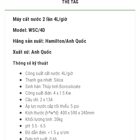
THẺ TAG
Máy cất nước 2 lần 4L/giờ
Model:
WSC/4D
Hãng sản xuất:
Hamilton/Anh Quốc
Xuất xứ:
Anh Quốc
Thông số kỹ thuật
Công suất cất nước: 4L/giờ
Thanh gia nhiệt: Silica
Sinh hàn: Thủy tinh Borosilicate
Công suất điện: 4 x 1.5 Kw
Cầu chì: 2 x 13A
Áp lực nước cấp tối thiểu: 5 psi
Kích thước (h*w*d): 400 x 590 x 240mm
Khối lượng tịnh: 20kg
pH: 5.5 - 6.5
Độ dẫn điện: < 1.5 µ s/cm
Điện trở suất: 0.66