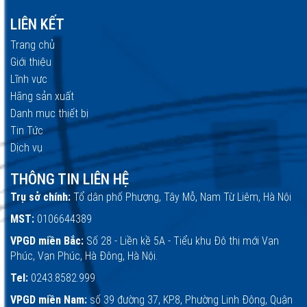
LIÊN KẾT
Trang chủ
Giới thiệu
Lĩnh vực
Hãng sản xuất
Danh mục thiết bị
Tin Tức
Dịch vụ
THÔNG TIN LIÊN HỆ
Trụ sở chính:
Tổ dân phố Phượng, Tây Mỗ, Nam Từ Liêm, Hà Nội
MST:
0106644389
VPGD miền Bắc:
Số 28 - Liền kề 5A - Tiểu khu Đô thị mới Vạn
Phúc, Vạn Phúc, Hà Đông, Hà Nội.
Tel:
0243.8582.999
VPGD miền Nam:
số 39 đường 37, KP.8, Phường Linh Đông, Quận