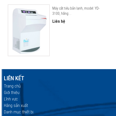
Máy cắt tiêu bản lạnh, model: YD-
3100, hãng:...
Liên hệ
LIÊN KẾT
Trang chủ
Giới thiệu
Lĩnh vực
Hãng sản xuất
Danh mục thiết bị