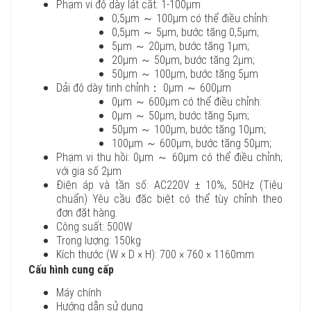
Phạm vi độ dày lát cắt: 1-100μm
0,5μm ～ 100μm có thể điều chỉnh:
0,5μm ～ 5μm, bước tăng 0,5μm;
5μm ～ 20μm, bước tăng 1μm;
20μm ～ 50μm, bước tăng 2μm;
50μm ～ 100μm, bước tăng 5μm
Dải độ dày tinh chỉnh： 0μm ～ 600μm
0μm ～ 600μm có thể điều chỉnh:
0μm ～ 50μm, bước tăng 5μm;
50μm ～ 100μm, bước tăng 10μm;
100μm ～ 600μm, bước tăng 50μm;
Phạm vi thu hồi: 0μm ～ 60μm có thể điều chỉnh;
với gia số 2μm
Điện áp và tần số: AC220V ± 10%, 50Hz (Tiêu
chuẩn) Yêu cầu đặc biệt có thể tùy chỉnh theo
đơn đặt hàng.
Công suất: 500W
Trọng lượng: 150kg
Kích thước (W × D × H): 700 × 760 × 1160mm
Cấu hình cung cấp
Máy chính
Hướng dẫn sử dụng