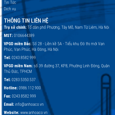
Tin Tức
Dịch vụ
THÔNG TIN LIÊN HỆ
Trụ sở chính:
Tổ dân phố Phượng, Tây Mỗ, Nam Từ Liêm, Hà Nội
MST:
0106644389
VPGD miền Bắc:
Số 28 - Liền kề 5A - Tiểu khu Đô thị mới Vạn
Phúc, Vạn Phúc, Hà Đông, Hà Nội.
Tel:
0243.8582.999
VPGD miền Nam:
số 39 đường 37, KP.8, Phường Linh Đông, Quận
Thủ Đức, TPHCM
Tel:
0283.5350.537
Hotline:
0986.112.900
Fax:
0243.8582.999
Email:
info@anhoaco.vn
Website:
www.anhoaco.vn