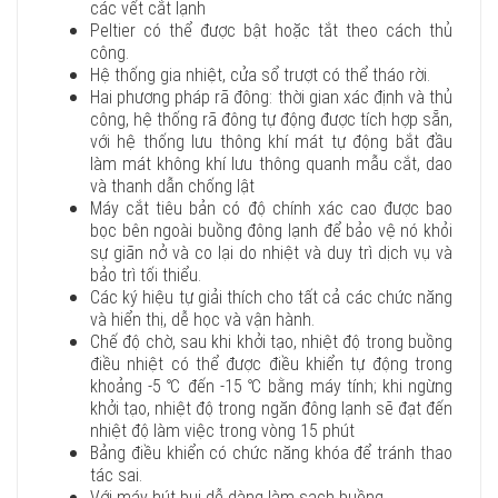
các vết cắt lạnh
Peltier có thể được bật hoặc tắt theo cách thủ
công.
Hệ thống gia nhiệt, cửa sổ trượt có thể tháo rời.
Hai phương pháp rã đông: thời gian xác định và thủ
công, hệ thống rã đông tự động được tích hợp sẵn,
với hệ thống lưu thông khí mát tự động bắt đầu
làm mát không khí lưu thông quanh mẫu cắt, dao
và thanh dẫn chống lật
Máy cắt tiêu bản có độ chính xác cao được bao
bọc bên ngoài buồng đông lạnh để bảo vệ nó khỏi
sự giãn nở và co lại do nhiệt và duy trì dịch vụ và
bảo trì tối thiểu.
Các ký hiệu tự giải thích cho tất cả các chức năng
và hiển thị, dễ học và vận hành.
Chế độ chờ, sau khi khởi tạo, nhiệt độ trong buồng
điều nhiệt có thể được điều khiển tự động trong
khoảng -5 ℃ đến -15 ℃ bằng máy tính; khi ngừng
khởi tạo, nhiệt độ trong ngăn đông lạnh sẽ đạt đến
nhiệt độ làm việc trong vòng 15 phút
Bảng điều khiển có chức năng khóa để tránh thao
tác sai.
Với máy hút bụi dễ dàng làm sạch buồng