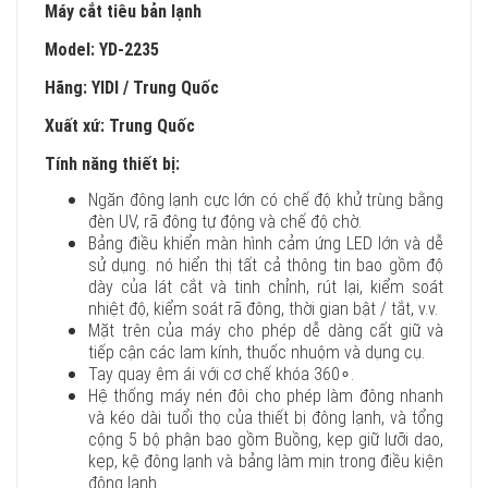
Máy cắt tiêu bản lạnh
Model: YD-2235
Hãng: YIDI / Trung Quốc
Xuất xứ: Trung Quốc
Tính năng thiết bị:
Ngăn đông lạnh cực lớn có chế độ khử trùng bằng
đèn UV, rã đông tự động và chế độ chờ.
Bảng điều khiển màn hình cảm ứng LED lớn và dễ
sử dụng. nó hiển thị tất cả thông tin bao gồm độ
dày của lát cắt và tinh chỉnh, rút ​​lại, kiểm soát
nhiệt độ, kiểm soát rã đông, thời gian bật / tắt, v.v.
Mặt trên của máy cho phép dễ dàng cất giữ và
tiếp cận các lam kính, thuốc nhuộm và dụng cụ.
Tay quay êm ái với cơ chế khóa 360∘.
Hệ thống máy nén đôi cho phép làm đông nhanh
và kéo dài tuổi thọ của thiết bị đông lạnh, và tổng
cộng 5 bộ phận bao gồm Buồng, kẹp giữ lưỡi dao,
kẹp, kệ đông lạnh và bảng làm mịn trong điều kiện
đông lạnh