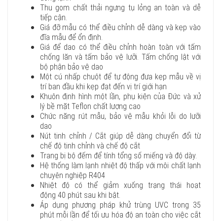
Thu gom chất thải ngưng tụ lỏng an toàn và dễ
tiếp cận.
Giá đỡ mẫu có thể điều chỉnh dễ dàng và kẹp vào
đĩa mẫu để ổn định.
Giá để dao có thể điều chỉnh hoàn toàn với tấm
chống lăn và tấm bảo vệ lưỡi. Tấm chống lật với
bộ phận bảo vệ dao
Một cú nhấp chuột để tự động đưa kẹp mẫu về vị
trí ban đầu khi kẹp đạt đến vị trí giới hạn
Khuôn định hình một lần, phụ kiện của Đức và xử
lý bề mặt Teflon chất lượng cao
Chức năng rút mẫu, bảo vệ mẫu khỏi lỗi do lưỡi
dao
Nút tinh chỉnh / Cắt giúp dễ dàng chuyển đổi từ
chế độ tinh chỉnh và chế độ cắt
Trang bị bộ đếm để tính tổng số miếng và độ dày.
Hệ thống làm lạnh nhiệt độ thấp với môi chất lạnh
chuyên nghiệp R404
Nhiệt độ có thể giảm xuống trạng thái hoạt
động 40 phút sau khi bật.
Áp dụng phương pháp khử trùng UVC trong 35
phút mỗi lần để tối ưu hóa độ an toàn cho việc cắt