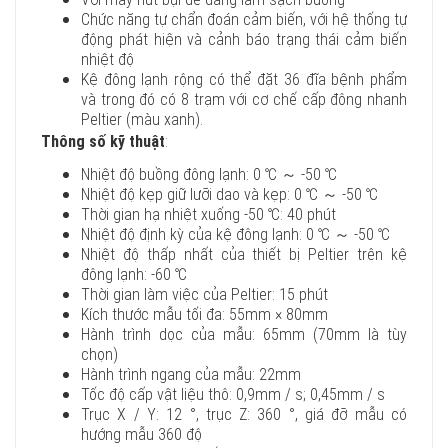
Chức năng tự chẩn đoán cảm biến, với hệ thống tự
động phát hiện và cảnh báo trạng thái cảm biến
nhiệt độ
Kệ đông lạnh rộng có thể đặt 36 đĩa bệnh phẩm
và trong đó có 8 trạm với cơ chế cấp đông nhanh
Peltier (màu xanh).
Thông số kỹ thuật
:
Nhiệt độ buồng đông lạnh: 0 ℃ ～ -50 ℃
Nhiệt độ kẹp giữ lưỡi dao và kẹp: 0 ℃ ～ -50 ℃
Thời gian hạ nhiệt xuống -50 ℃: 40 phút
Nhiệt độ định kỳ của kệ đông lạnh: 0 ℃ ～ -50 ℃
Nhiệt độ thấp nhất của thiết bị Peltier trên kệ
đông lạnh: -60 ℃
Thời gian làm việc của Peltier: 15 phút
Kích thước mẫu tối đa: 55mm × 80mm
Hành trình dọc của mẫu: 65mm (70mm là tùy
chọn)
Hành trình ngang của mẫu: 22mm
Tốc độ cấp vật liệu thô: 0,9mm / s; 0,45mm / s
Trục X / Y: 12 °, trục Z: 360 °, giá đỡ mẫu có
hướng mẫu 360 độ