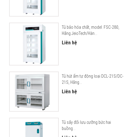
Tủ bảo hóa chất, model: FSC-280,
Hãng JeioTech/Hàn...
Liên hệ
Tủ hút ẩm tự động loại DCL-21S/DC-
21S, Hãng...
Liên hệ
Tủ sấy đối lưu cưỡng bức hai
buồng...