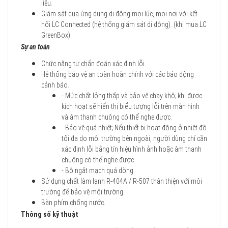
liệu.
Giám sát qua ứng dụng di động mọi lúc, mọi nơi với kết
nối LC Connected (hệ thống giám sát di động). (khi mua LC
GreenBox)
Sự an toàn
Chức năng tự chẩn đoán xác định lỗi.
Hệ thống bảo vệ an toàn hoàn chỉnh với các báo động
cảnh báo.
- Mức chất lỏng thấp và bảo vệ chạy khô; khi được
kích hoạt sẽ hiển thị biểu tượng lỗi trên màn hình
và âm thanh chuông có thể nghe được.
- Bảo vệ quá nhiệt; Nếu thiết bị hoạt động ở nhiệt độ
tối đa do môi trường bên ngoài, người dùng chỉ cần
xác định lỗi bằng tín hiệu hình ảnh hoặc âm thanh
chuông có thể nghe được.
- Bộ ngắt mạch quá dòng.
Sử dụng chất làm lạnh R-404A / R-507 thân thiện với môi
trường để bảo vệ môi trường.
Bàn phím chống nước.
Thông số kỹ thuật