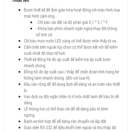
Thuận tiện
Được thiết kế để đơn giản hóa hoạt động với màn hình loại
màn hình cảm ứng.
- Chỉ báo cài đặt và độ phân giải 0,1 ° C / ° F.
- Khóa bàn phím nhanh ngăn ngừa thay đổi thông
số tình cờ.
Chỉ báo mực nước LED sáng có thể được nhìn thấy từ xa.
Cảm biến bên ngoài tùy chọn có thể được kết nối để kiểm
soát nhiệt độ thực tế hơn.
Thiết kế đồng hồ đo áp suất để kiểm tra áp suất bơm
nhanh chóng
Đồng hồ đo áp suất cao / thấp để chẩn đoán tình trạng hệ
thống lạnh nhanh chóng. (đối với loại H)
Đầu vào rộng để đổ dung dịch dễ dàng và an toàn vào thiết
bị.
Van dịch vụ đôi ngăn chặn rò rỉ môi chất lạnh để bảo trì dễ
dàng.
Lỗ thông hơi có thể tháo rời để dễ dàng bảo trì bình
ngưng.
Bánh xe tích hợp để dễ dàng vận chuyển và lắp đặt.
Giao diện RS-232 để điều khiển bên ngoài và thu thập dữ