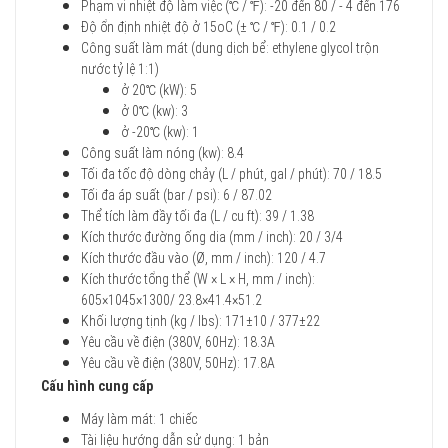
Phạm vi nhiệt độ làm việc (℃ / ℉): -20 đến 80 / - 4 đến 176
Độ ổn định nhiệt độ ở 15oC (± ℃ / ℉): 0.1 / 0.2
Công suất làm mát (dung dịch bể: ethylene glycol trộn
nước tỷ lệ 1:1)
ở 20℃ (kW): 5
ở 0℃ (kw): 3
ở -20℃ (kw): 1
Công suất làm nóng (kw): 8.4
Tối đa tốc độ dòng chảy (L / phút, gal / phút): 70 / 18.5
Tối đa áp suất (bar / psi): 6 / 87.02
Thể tích làm đầy tối đa (L / cu ft): 39 / 1.38
Kích thước đường ống dia (mm / inch): 20 / 3/4
Kích thước đầu vào (Ø, mm / inch): 120 / 4.7
Kích thước tổng thể (W × L × H, mm / inch):
605×1045×1300/ 23.8×41.4×51.2
Khối lượng tịnh (kg / lbs): 171±10 / 377±22
Yêu cầu về điện (380V, 60Hz): 18.3A
Yêu cầu về điện (380V, 50Hz): 17.8A
Cấu hình cung cấp
Máy làm mát: 1 chiếc
Tài liệu hướng dẫn sử dụng: 1 bản