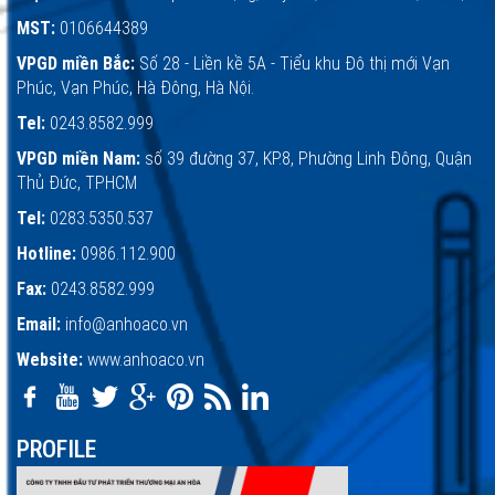
MST:
0106644389
VPGD miền Bắc:
Số 28 - Liền kề 5A - Tiểu khu Đô thị mới Vạn
Phúc, Vạn Phúc, Hà Đông, Hà Nội.
Tel:
0243.8582.999
VPGD miền Nam:
số 39 đường 37, KP.8, Phường Linh Đông, Quận
Thủ Đức, TPHCM
Tel:
0283.5350.537
Hotline:
0986.112.900
Fax:
0243.8582.999
Email:
info@anhoaco.vn
Website:
www.anhoaco.vn
PROFILE