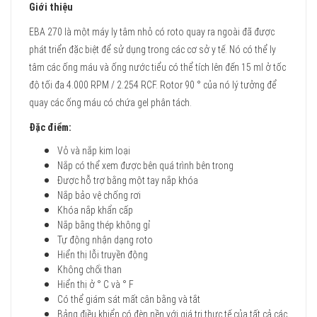
Giới thiệu
EBA 270 là một máy ly tâm nhỏ có roto quay ra ngoài đã được
phát triển đặc biệt để sử dụng trong các cơ sở y tế. Nó có thể ly
tâm các ống máu và ống nước tiểu có thể tích lên đến 15 ml ở tốc
độ tối đa 4.000 RPM / 2.254 RCF. Rotor 90 ° của nó lý tưởng để
quay các ống máu có chứa gel phân tách.
Đặc điểm:
Vỏ và nắp kim loại
Nắp có thể xem được bên quá trình bên trong
Được hỗ trợ bằng một tay nắp khóa
Nắp bảo vệ chống rơi
Khóa nắp khẩn cấp
Nắp bằng thép không gỉ
Tự động nhận dạng roto
Hiển thị lỗi truyền động
Không chổi than
Hiển thị ở ° C và ° F
Có thể giám sát mất cân bằng và tắt
Bảng điều khiển có đèn nền với giá trị thực tế của tất cả các