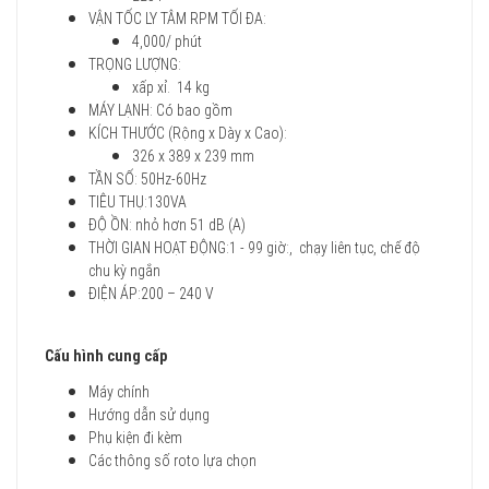
VẬN TỐC LY TÂM RPM TỐI ĐA:
4,000/ phút
TRỌNG LƯỢNG:
xấp xỉ. 14 kg
MÁY LẠNH: Có bao gồm
KÍCH THƯỚC (Rộng x Dày x Cao):
326 x 389 x 239 mm
TẦN SỐ: 50Hz-60Hz
TIÊU THỤ:130VA
ĐỘ ỒN: nhỏ hơn 51 dB (A)
THỜI GIAN HOẠT ĐỘNG:1 - 99 giờ:, chạy liên tục, chế độ
chu kỳ ngắn
ĐIỆN ÁP:200 – 240 V
Cấu hình cung cấp
Máy chính
Hướng dẫn sử dụng
Phụ kiện đi kèm
Các thông số roto lựa chọn