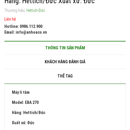
Hãng: Hettich/Đức Xuất xứ: Đức
Thương hiệu:
Hettich-Đức
Liên hệ
Hotline: 0986.112.900
Email: info@anhoaco.vn
THÔNG TIN SẢN PHẨM
KHÁCH HÀNG ĐÁNH GIÁ
THẺ TAG
Máy li tâm
Model: EBA 270
Hãng: Hettich/Đức
Xuất xứ: Đức