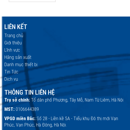
LIÊN KẾT
Trang chủ
Giới thiệu
Lĩnh vực
Hãng sản xuất
Danh mục thiết bị
Tin Tức
Dịch vụ
THÔNG TIN LIÊN HỆ
Trụ sở chính:
Tổ dân phố Phượng, Tây Mỗ, Nam Từ Liêm, Hà Nội
MST:
0106644389
VPGD miền Bắc:
Số 28 - Liền kề 5A - Tiểu khu Đô thị mới Vạn
Phúc, Vạn Phúc, Hà Đông, Hà Nội.