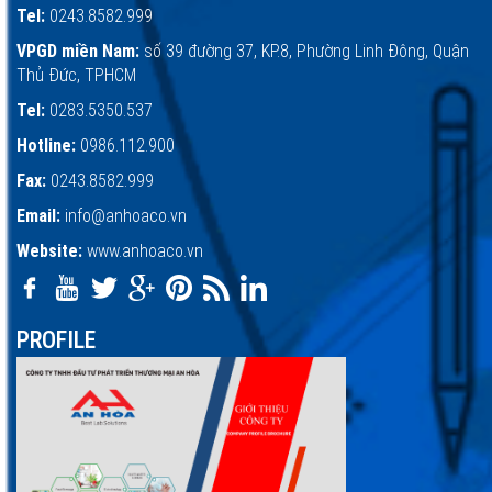
Tel:
0243.8582.999
VPGD miền Nam:
số 39 đường 37, KP.8, Phường Linh Đông, Quận
Thủ Đức, TPHCM
Tel:
0283.5350.537
Hotline:
0986.112.900
Fax:
0243.8582.999
Email:
info@anhoaco.vn
Website:
www.anhoaco.vn
PROFILE