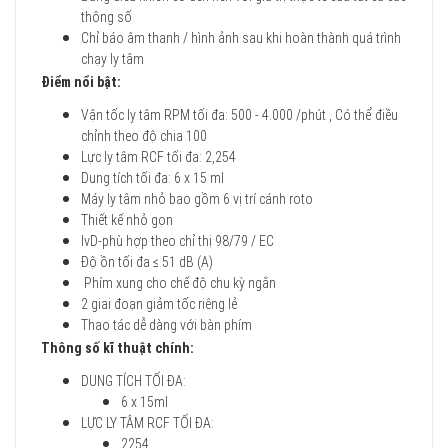
thông số
Chỉ báo âm thanh / hình ảnh sau khi hoàn thành quá trình
chạy ly tâm
Điểm nổi bật:
Vận tốc ly tâm RPM tối đa: 500 - 4.000 /phút , Có thể điều
chỉnh theo độ chia 100
Lực ly tâm RCF tối đa: 2,254
Dung tích tối đa: 6 x 15 ml
Máy ly tâm nhỏ bao gồm 6 vị trí cánh roto
Thiết kế nhỏ gọn
IvD-phù hợp theo chỉ thị 98/79 / EC
Độ ồn tối đa ≤ 51 dB (A)
Phím xung cho chế độ chu kỳ ngắn
2 giai đoạn giảm tốc riêng lẻ
Thao tác dễ dàng với bàn phím
Thông số kĩ thuật chính:
DUNG TÍCH TỐI ĐA:
6 x 15ml
LỰC LY TÂM RCF TỐI ĐA:
2254