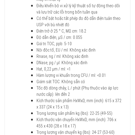
Điều khiển bộ vi xử lý kỹ thuật số tự động theo dõi
và lưu trữ các lỗi trong bốn tuần qua
Có thể bật hoặc tắt phép đo độ dẫn điện tuân theo
USP với bù nhiệt độ
Điện trở ở 25 ° C, MΩ.cm: 18.2
Độ dẫn điện, µS / cm: 0.055
Giá trị TOC, ppb: 5-10
Nội độc tố, EU / ml: Không xác định
Rnase, ng / ml: Không xác định
DNase, pg / µl: Không xác định
Hạt, 0,22 μm / ml: <1
Hàm lượng vi khuẩn trong CFU / ml: <0.01
Giám sát TOC: Không sẵn có
Tốc độ dòng chảy, L / phút (Phụ thuộc vào áp lực
nước cấp): lên đến 2
Kích thước sản phẩm HxWxD, mm (inch): 615 x 372
x 337 (24 x 15 x 13)
Trọng lượng sản phẩm kg (lbs): 22-25 (49-55)
Kích thước vận chuyển HxWxD, mm (inch): 706 x
455 x 430 (28 x 18 x 17)
Trọng lượng vận chuyển kg (lbs): 24-27 (53-60)