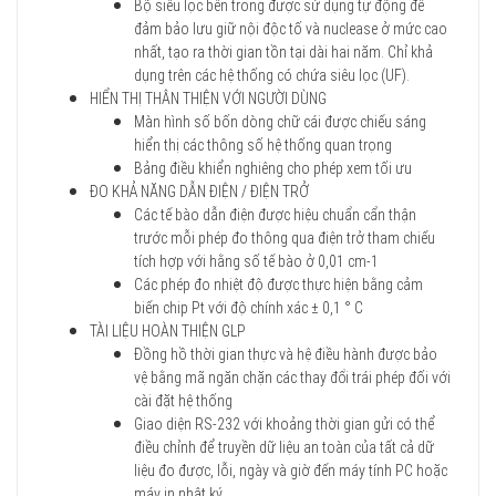
Bộ siêu lọc bên trong được sử dụng tự động để
đảm bảo lưu giữ nội độc tố và nuclease ở mức cao
nhất, tạo ra thời gian tồn tại dài hai năm. Chỉ khả
dụng trên các hệ thống có chứa siêu lọc (UF).
HIỂN THỊ THÂN THIỆN VỚI NGƯỜI DÙNG
Màn hình số bốn dòng chữ cái được chiếu sáng
hiển thị các thông số hệ thống quan trọng
Bảng điều khiển nghiêng cho phép xem tối ưu
ĐO KHẢ NĂNG DẪN ĐIỆN / ĐIỆN TRỞ
Các tế bào dẫn điện được hiệu chuẩn cẩn thận
trước mỗi phép đo thông qua điện trở tham chiếu
tích hợp với hằng số tế bào ở 0,01 cm-1
Các phép đo nhiệt độ được thực hiện bằng cảm
biến chip Pt với độ chính xác ± 0,1 ° C
TÀI LIỆU HOÀN THIỆN GLP
Đồng hồ thời gian thực và hệ điều hành được bảo
vệ bằng mã ngăn chặn các thay đổi trái phép đối với
cài đặt hệ thống
Giao diện RS-232 với khoảng thời gian gửi có thể
điều chỉnh để truyền dữ liệu an toàn của tất cả dữ
liệu đo được, lỗi, ngày và giờ đến máy tính PC hoặc
máy in nhật ký