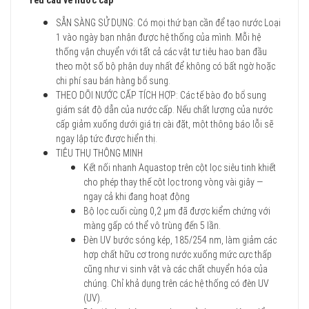
Yêu cầu về nước cấp
SẴN SÀNG SỬ DỤNG: Có mọi thứ bạn cần để tạo nước Loại
1 vào ngày bạn nhận được hệ thống của mình. Mỗi hệ
thống vận chuyển với tất cả các vật tư tiêu hao ban đầu
theo một số bộ phận duy nhất để không có bất ngờ hoặc
chi phí sau bán hàng bổ sung.
THEO DÕI NƯỚC CẤP TÍCH HỢP: Các tế bào đo bổ sung
giám sát độ dẫn của nước cấp. Nếu chất lượng của nước
cấp giảm xuống dưới giá trị cài đặt, một thông báo lỗi sẽ
ngay lập tức được hiển thị.
TIÊU THỤ THÔNG MINH
Kết nối nhanh Aquastop trên cột lọc siêu tinh khiết
cho phép thay thế cột lọc trong vòng vài giây —
ngay cả khi đang hoạt động
Bộ lọc cuối cùng 0,2 µm đã được kiểm chứng với
màng gấp có thể vô trùng đến 5 lần.
Đèn UV bước sóng kép, 185/254 nm, làm giảm các
hợp chất hữu cơ trong nước xuống mức cực thấp
cũng như vi sinh vật và các chất chuyển hóa của
chúng. Chỉ khả dụng trên các hệ thống có đèn UV
(UV).