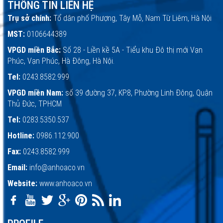
THÔNG TIN LIÊN HỆ
Trụ sở chính:
Tổ dân phố Phượng, Tây Mỗ, Nam Từ Liêm, Hà Nội
MST:
0106644389
VPGD miền Bắc:
Số 28 - Liền kề 5A - Tiểu khu Đô thị mới Vạn
Phúc, Vạn Phúc, Hà Đông, Hà Nội.
Tel:
0243.8582.999
VPGD miền Nam:
số 39 đường 37, KP.8, Phường Linh Đông, Quận
Thủ Đức, TPHCM
Tel:
0283.5350.537
Hotline:
0986.112.900
Fax:
0243.8582.999
Email:
info@anhoaco.vn
Website:
www.anhoaco.vn