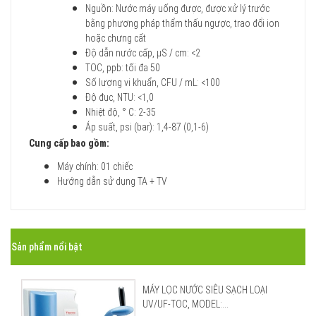
Nguồn: Nước máy uống được, được xử lý trước
bằng phương pháp thẩm thấu ngược, trao đổi ion
hoặc chưng cất
Độ dẫn nước cấp, μS / cm: <2
TOC, ppb: tối đa 50
Số lượng vi khuẩn, CFU / mL: <100
Độ đục, NTU: <1,0
Nhiệt độ, ° C: 2-35
Áp suất, psi (bar): 1,4-87 (0,1-6)
Cung cấp bao gồm:
Máy chính: 01 chiếc
Hướng dẫn sử dụng TA + TV
Sản phẩm nổi bật
MÁY LỌC NƯỚC SIÊU SẠCH LOẠI
UV/UF-TOC, MODEL:...