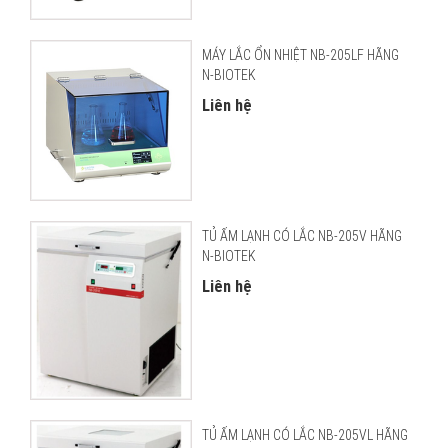
MÁY LẮC ỔN NHIỆT NB-205LF HÃNG
N-BIOTEK
Liên hệ
TỦ ẤM LẠNH CÓ LẮC NB-205V HÃNG
N-BIOTEK
Liên hệ
TỦ ẤM LẠNH CÓ LẮC NB-205VL HÃNG