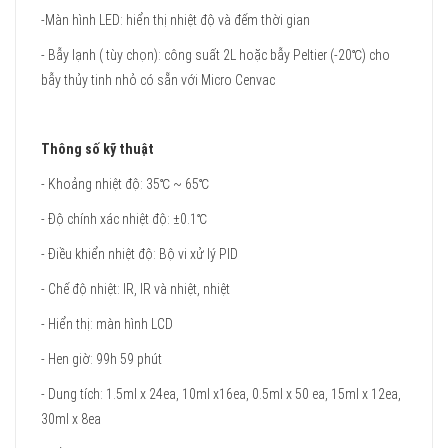
-Màn hình LED: hiển thị nhiệt độ và đếm thời gian
- Bẫy lạnh ( tùy chọn): công suất 2L hoặc bẫy Peltier (-20℃) cho
bẫy thủy tinh nhỏ có sẵn với Micro Cenvac
Thông số kỹ thuật
- Khoảng nhiệt độ: 35℃ ~ 65℃
- Độ chính xác nhiệt độ: ±0.1℃
- Điều khiển nhiệt độ: Bộ vi xử lý PID
- Chế độ nhiệt: IR, IR và nhiệt, nhiệt
- Hiển thị: màn hình LCD
- Hen giờ: 99h 59 phút
- Dung tích: 1.5ml x 24ea, 10ml x16ea, 0.5ml x 50 ea, 15ml x 12ea,
30ml x 8ea