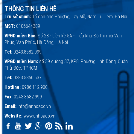
THÔNG TIN LIÊN HỆ
Trụ sở chính:
Tổ dân phố Phượng, Tây Mỗ, Nam Từ Liêm, Hà Nội
MST:
0106644389
VPGD miền Bắc:
Số 28 - Liền kề 5A - Tiểu khu Đô thị mới Vạn
Phúc, Vạn Phúc, Hà Đông, Hà Nội.
Tel:
0243.8582.999
VPGD miền Nam:
số 39 đường 37, KP.8, Phường Linh Đông, Quận
Thủ Đức, TPHCM
Tel:
0283.5350.537
Hotline:
0986.112.900
Fax:
0243.8582.999
Email:
info@anhoaco.vn
Website:
www.anhoaco.vn