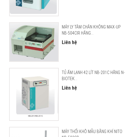
MÁY LY TÂM CHÂN KHÔNG MAX-UP
NB-504CIR HÃNG...
Liên hệ
TỦ ẤM LẠNH 42 LÍT NB-201C HÃNG N-
BIOTEK...
Liên hệ
MÁY THỔI KHÔ MẪU BẰNG KHÍ NITO