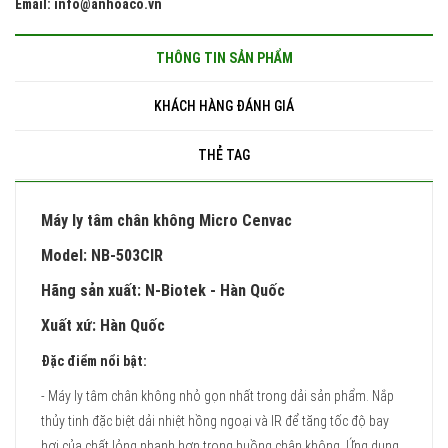
Email: info@anhoaco.vn
THÔNG TIN SẢN PHẨM
KHÁCH HÀNG ĐÁNH GIÁ
THẺ TAG
Máy ly tâm chân không Micro Cenvac
Model: NB-503CIR
Hãng sản xuất: N-Biotek - Hàn Quốc
Xuất xứ: Hàn Quốc
Đặc điểm nổi bật:
- Máy ly tâm chân không nhỏ gọn nhất trong dải sản phẩm. Nắp
thủy tinh đặc biệt dải nhiệt hồng ngoại và IR để tăng tốc độ bay
hơi của chất lỏng nhanh hơn trong buồng chân không. Ứng dụng