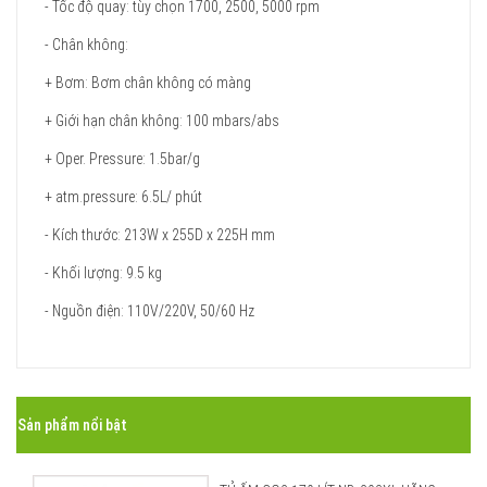
- Tốc độ quay: tùy chọn 1700, 2500, 5000 rpm
- Chân không:
+ Bơm: Bơm chân không có màng
+ Giới hạn chân không: 100 mbars/abs
+ Oper. Pressure: 1.5bar/g
+ atm.pressure: 6.5L/ phút
- Kích thước: 213W x 255D x 225H mm
- Khối lượng: 9.5 kg
- Nguồn điện: 110V/220V, 50/60 Hz
Sản phẩm nổi bật