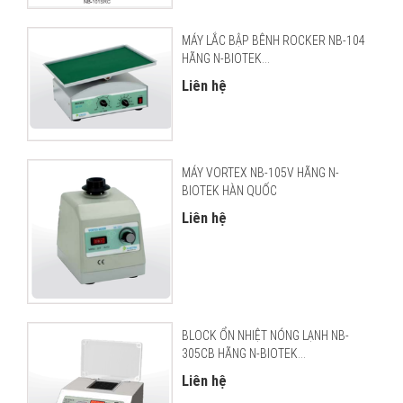
MÁY LẮC BẬP BÊNH ROCKER NB-104
HÃNG N-BIOTEK...
Liên hệ
MÁY VORTEX NB-105V HÃNG N-
BIOTEK HÀN QUỐC
Liên hệ
BLOCK ỔN NHIỆT NÓNG LẠNH NB-
305CB HÃNG N-BIOTEK...
Liên hệ