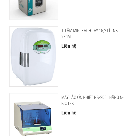
TỦ ẤM MINI XÁCH TAY 15,2 LÍT NB-
230M...
Liên hệ
MÁY LẮC ỔN NHIỆT NB-205L HÃNG N-
BIOTEK
Liên hệ