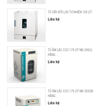
TỦ SẤY ĐỐI LƯU TỰ NHIÊN 150 LÍT...
Liên hệ
TỦ ẤM LẮC CO2 179 LÍT NB-206CL
HÃNG...
Liên hệ
TỦ ẤM LẮC CO2 179 LÍT NB-203QR
HÃNG...
Liên hệ