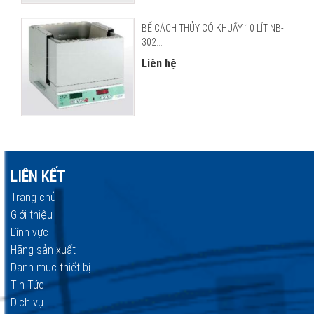
BỂ CÁCH THỦY CÓ KHUẤY 10 LÍT NB-
302...
Liên hệ
LIÊN KẾT
Trang chủ
Giới thiệu
Lĩnh vực
Hãng sản xuất
Danh mục thiết bị
Tin Tức
Dịch vụ