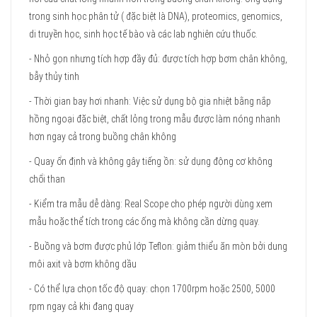
trong sinh học phân tử ( đặc biệt là DNA), proteomics, genomics,
di truyền học, sinh học tế bào và các lab nghiên cứu thuốc.
- Nhỏ gọn nhưng tích hợp đầy đủ: được tích hợp bơm chân không,
bẫy thủy tinh
- Thời gian bay hơi nhanh: Việc sử dụng bộ gia nhiệt bằng nắp
hồng ngoại đặc biệt, chất lỏng trong mẫu được làm nóng nhanh
hơn ngay cả trong buồng chân không
- Quay ổn định và không gây tiếng ồn: sử dụng động cơ không
chổi than
- Kiểm tra mẫu dễ dàng: Real Scope cho phép người dùng xem
mẫu hoặc thể tích trong các ống mà không cần dừng quay.
- Buồng và bơm được phủ lớp Teflon: giảm thiểu ăn mòn bởi dung
môi axit và bơm không dầu
- Có thể lựa chọn tốc độ quay: chọn 1700rpm hoặc 2500, 5000
rpm ngay cả khi đang quay