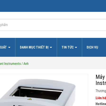
 XUẤT
DANH MỤC THIẾT BỊ
TIN TỨC
DỊCH VỤ
ant Instruments / Anh
Máy 
Inst
Thương
Liên hệ
Hotline