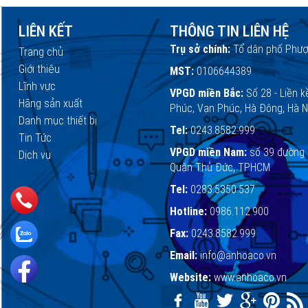
LIÊN KẾT
THÔNG TIN LIÊN HỆ
Trụ sở chính:
Tổ dân phố Phượ
Trang chủ
Giới thiệu
MST:
0106644389
Lĩnh vực
VPGD miền Bắc:
Số 28 - Liền k
Hãng sản xuất
Phúc, Vạn Phúc, Hà Đông, Hà N
Danh mục thiết bị
Tel:
0243.8582.999
Tin Tức
VPGD miền Nam:
số 39 đường 
Dịch vụ
Quận Thủ Đức, TPHCM
Tel:
0283.5350.537
Hotline:
0986.112.900
Fax:
0243.8582.999
Email:
info@anhoaco.vn
Website:
www.anhoaco.vn