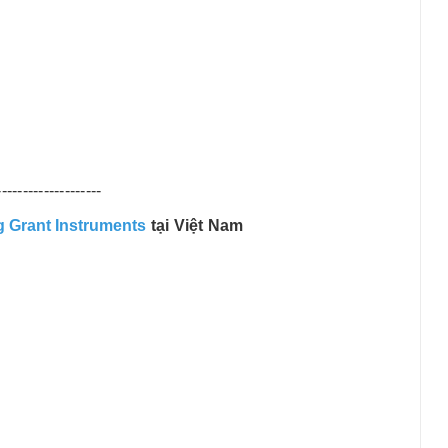
--------------------
g
Grant Instruments
tại Việt Nam