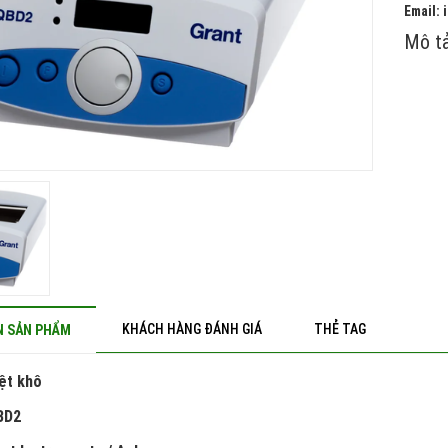
Email:
Mô tả
KHÁCH HÀNG ĐÁNH GIÁ
THẺ TAG
N SẢN PHẨM
ệt khô
BD2