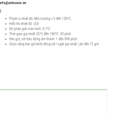
 info@anhoaco.vn
:
Phạm vi nhiệt độ: Môi trường + 5 đến 130ºC
Hiển thị nhiệt độ: LED
Độ phân giải màn hình: 0,1ºC
Thời gian gia nhiệt 25ºC đến 100ºC: 20 phút
Hẹn giờ, với báo động âm thanh: 1 đến 999 phút
Chức năng hẹn giờ khởi động trễ / ngắt gia nhiệt: Lên đến 72 giờ