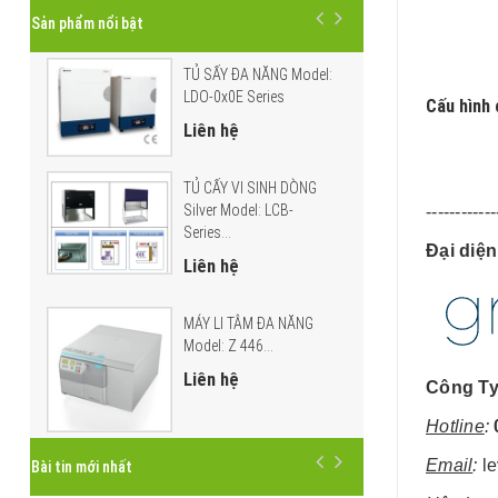
Sản phẩm nổi bật
TỦ SẤY ĐA NĂNG Model:
LDO-0x0E Series
Cấu hình
Liên hệ
TỦ CẤY VI SINH DÒNG
Silver Model: LCB-
​-----------
Series...
Đại diệ
Liên hệ
MÁY LI TÂM ĐA NĂNG
Model: Z 446...
Liên hệ
Công Ty
Hotline
:
Email
:
le
Bài tin mới nhất