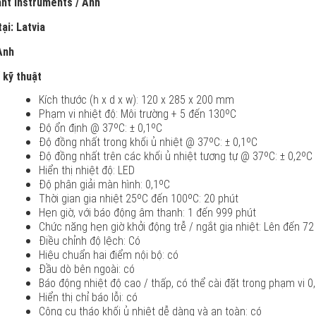
nt Instruments / Anh
ại: Latvia
Anh
 kỹ thuật
Kích thước (h x d x w): 120 x 285 x 200 mm
Phạm vi nhiệt độ: Môi trường + 5 đến 130ºC
Độ ổn định @ 37ºC: ± 0,1ºC
Độ đồng nhất trong khối ủ nhiệt @ 37ºC: ± 0,1ºC
Độ đồng nhất trên các khối ủ nhiệt tương tự @ 37ºC: ± 0,2ºC
Hiển thị nhiệt độ: LED
Độ phân giải màn hình: 0,1ºC
Thời gian gia nhiệt 25ºC đến 100ºC: 20 phút
Hẹn giờ, với báo động âm thanh: 1 đến 999 phút
Chức năng hẹn giờ khởi động trễ / ngắt gia nhiệt: Lên đến 72
Điều chỉnh độ lệch: Có
Hiệu chuẩn hai điểm nội bộ: có
Đầu dò bên ngoài: có
Báo động nhiệt độ cao / thấp, có thể cài đặt trong phạm vi 0,
Hiển thị chỉ báo lỗi: có
Công cụ tháo khối ủ nhiệt dễ dàng và an toàn: có