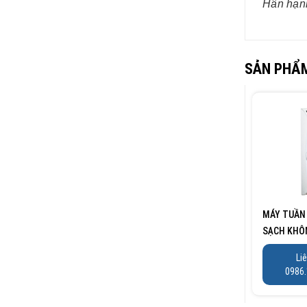
Hân hạnh
SẢN PHẨM
MÁY TUẦN
SẠCH KHÔ
UV LOẠI...
Li
0986.