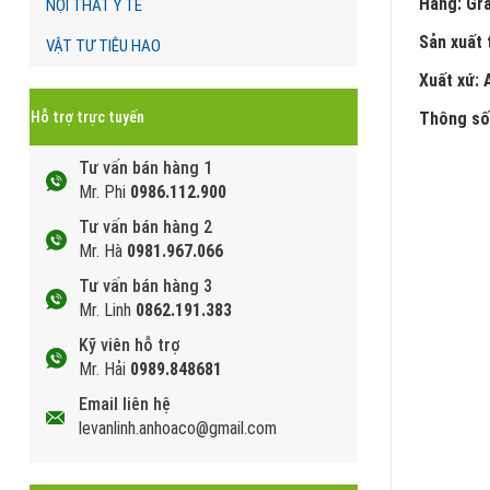
Hãng: Gra
NỘI THẤT Y TẾ
Sản xuất t
VẬT TƯ TIÊU HAO
Xuất xứ: 
Thông số
Hỗ trợ trực tuyến
Tư vấn bán hàng 1
Mr. Phi
0986.112.900
Tư vấn bán hàng 2
Mr. Hà
0981.967.066
Tư vấn bán hàng 3
Mr. Linh
0862.191.383
Kỹ viên hỗ trợ
Mr. Hải
0989.848681
Email liên hệ
levanlinh.anhoaco@gmail.com