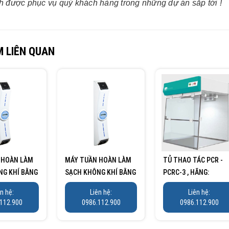
 được phục vụ quý khách hàng trong những dự án sắp tới !
 LIÊN QUAN
 HOÀN LÀM
MÁY TUẦN HOÀN LÀM
TỦ THAO TÁC PCR -
NG KHÍ BẰNG
SẠCH KHÔNG KHÍ BẰNG
PCRC-3 , HÃNG:
UV LOẠI...
TAISITE/MỸ
ên hệ:
Liên hệ:
Liên hệ:
112.900
0986.112.900
0986.112.900