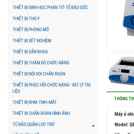
THIẾT BỊ SINH HỌC PHÂN TỬ-TẾ BÀO GỐC
THIẾT BỊ THÚ Y
THIẾT BỊ PHÒNG MỔ
THIẾT BỊ XÉT NGHIỆM
THIẾT BỊ SẢN KHOA
THIẾT BỊ THĂM DÒ CHỨC NĂNG
THIẾT BỊ NỘI SOI CHẨN ĐOÁN
THIẾT BỊ PHỤC HỒI CHỨC NĂNG- VẬT LÝ TRỊ
LIỆU
THÔNG TI
THIẾT BỊ RHM-TMH-MẮT
THIẾT BỊ CHẨN ĐOÁN HÌNH ẢNH
Máy ủ nhi
Model: Q
TỦ BẢO QUẢN LƯU TRỮ