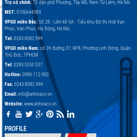
Trụ sở chính:
Tổ dân phố Phượng, Tây Mỗ, Nam Từ Liêm, Hà Nội
MST:
0106644389
VPGD miền Bắc:
Số 28 - Liền kề 5A - Tiểu khu Đô thị mới Vạn
Phúc, Vạn Phúc, Hà Đông, Hà Nội.
Tel:
0243.8582.999
VPGD miền Nam:
số 39 đường 37, KP.8, Phường Linh Đông, Quận
Thủ Đức, TPHCM
Tel:
0283.5350.537
Hotline:
0986.112.900
Fax:
0243.8582.999
Email:
info@anhoaco.vn
Website:
www.anhoaco.vn
PROFILE