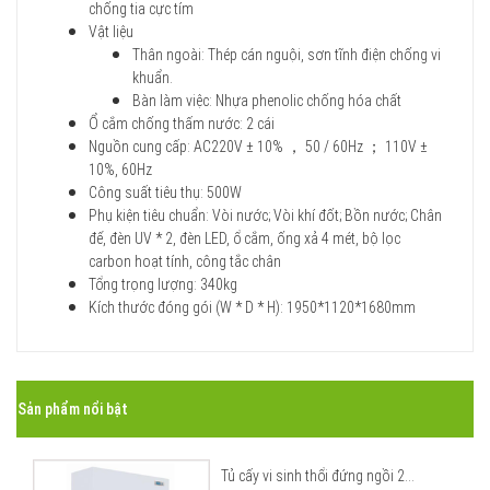
chống tia cực tím
Vật liệu
Thân ngoài: Thép cán nguội, sơn tĩnh điện chống vi
khuẩn.
Bàn làm việc: Nhựa phenolic chống hóa chất
Ổ cắm chống thấm nước: 2 cái
Nguồn cung cấp: AC220V ± 10% ， 50 / 60Hz ； 110V ±
10%, 60Hz
Công suất tiêu thụ: 500W
Phụ kiện tiêu chuẩn: Vòi nước; Vòi khí đốt; Bồn nước; Chân
đế, đèn UV * 2, đèn LED, ổ cắm, ống xả 4 mét, bộ lọc
carbon hoạt tính, công tắc chân
Tổng trọng lượng: 340kg
Kích thước đóng gói (W * D * H): 1950*1120*1680mm
Sản phẩm nổi bật
Tủ cấy vi sinh thổi đứng ngồi 2...