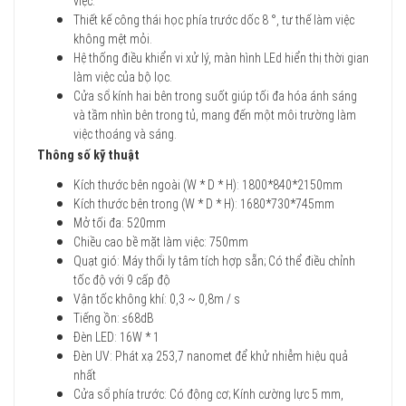
việc.
Thiết kế công thái học phía trước dốc 8 °, tư thế làm việc
không mệt mỏi.
Hệ thống điều khiển vi xử lý, màn hình LEd hiển thị thời gian
làm việc của bộ lọc.
Cửa sổ kính hai bên trong suốt giúp tối đa hóa ánh sáng
và tầm nhìn bên trong tủ, mang đến một môi trường làm
việc thoáng và sáng.
Thông số kỹ thuật
Kích thước bên ngoài (W * D * H): 1800*840*2150mm
Kích thước bên trong (W * D * H): 1680*730*745mm
Mở tối đa: 520mm
Chiều cao bề mặt làm việc: 750mm
Quạt gió: Máy thổi ly tâm tích hợp sẵn; Có thể điều chỉnh
tốc độ với 9 cấp độ
Vận tốc không khí: 0,3 ~ 0,8m / s
Tiếng ồn: ≤68dB
Đèn LED: 16W * 1
Đèn UV: Phát xạ 253,7 nanomet để khử nhiễm hiệu quả
nhất
Cửa sổ phía trước: Có động cơ; Kính cường lực 5 mm,