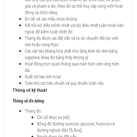
giải và phạm vi đo, theo đó có thể truy cập cùng một hoạt
động và chức năng.
Đo tất cả các mẫu chứa đường
Kết nối bộ điều chỉnh nhiệt với bộ điều nhiệt tuần hoàn bên
ngoài để kiểm soát nhiệt độ
Thang đo được cài đặt sẵn và tự do chuyển đổi tùy viên
nén hoặc công thức
Các vật liệu kháng hóa chất như lăng kính đo làm bằng
sapphire, khay đo bằng thép không gỉ
Hoạt động trực quan thông qua màn hình cảm ứng hiện
đại
Xuất dữ liệu linh hoạt
Tuân thủ các tiêu chuẩn và quy chuẩn toàn cầu
Thông số kỹ thuật
Thông số đo lường
Thang đo:
Chỉ số khúc xạ (nD)
Nồng độ đường sucrose, glucose, fructose và
đường nghịch đảo [% Brix],
Người dùng cài đặt sẵn