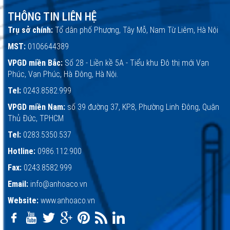
THÔNG TIN LIÊN HỆ
Trụ sở chính:
Tổ dân phố Phượng, Tây Mỗ, Nam Từ Liêm, Hà Nội
MST:
0106644389
VPGD miền Bắc:
Số 28 - Liền kề 5A - Tiểu khu Đô thị mới Vạn
Phúc, Vạn Phúc, Hà Đông, Hà Nội.
Tel:
0243.8582.999
VPGD miền Nam:
số 39 đường 37, KP.8, Phường Linh Đông, Quận
Thủ Đức, TPHCM
Tel:
0283.5350.537
Hotline:
0986.112.900
Fax:
0243.8582.999
Email:
info@anhoaco.vn
Website:
www.anhoaco.vn