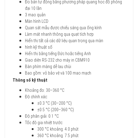
Đo bán tự động bằng phương pháp quang học độ phóng
đại 10 lần
3 mao quản
Màn hình LCD
Quan sát mẫu được chiếu sáng qua ống kính
Làm mát nhanh thông qua quạt tích hợp
Hiển thị tất cả các dữ liệu quan trọng qua màn
hình kỹ thuật số
Hiển thị bằng tiếng Đức hoặc tiếng Anh
Giao diện RS-232 cho máy in CBM910
Bàn phím màng dễ lau chùi
Bao gồm: vỏ bảo vệ và 100 mao mạch
Thông số kỹ thuật
Khoảng đo: 30–360 °C
Độ chính xác:
±0.3 °C (30–200 °C)
±0.5 °C (200–360 °C)
Độ phân giải: 0.1 °C
Tốc độ gia nhiệt trước:
300 °C khoảng. 4.0 phút
360 °C khoảng. 7.5 phút