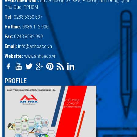
VPGD miền Nam:
số 39 đường 37, KP.8, Phường Linh Đông, Quận
Thủ Đức, TPHCM
Tel:
0283.5350.537
Hotline:
0986.112.900
Fax:
0243.8582.999
Email:
info@anhoaco.vn
Website:
www.anhoaco.vn
PROFILE