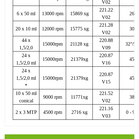
V02
221.22
6 x 50 ml
13000 rpm
15869 xg
26°
V02
221.28
20 x 10 ml
12000 rpm
15775 xg
30°
V02
44 x
220.88
15000rpm
21128 xg
32°/55
1,5/2,0
V09
24 x
220.87
15000rpm
21379xg
45°
1,5/2,0 ml
V16
24 x
220.87
1,5/2,0 ml
15000rpm
21379xg
45°
V15
*
10 x 50 ml
221.52
9000 rpm
11771xg
38°
conical
V02
221.16
2 x 3 MTP
4500 rpm
2716 xg
0 - 90
V03