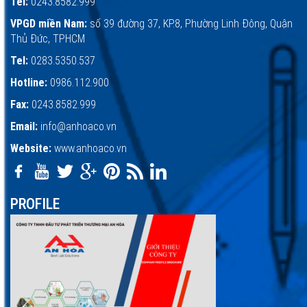
Tel:
0243.8582.999
VPGD miền Nam:
số 39 đường 37, KP.8, Phường Linh Đông, Quận
Thủ Đức, TPHCM
Tel:
0283.5350.537
Hotline:
0986.112.900
Fax:
0243.8582.999
Email:
info@anhoaco.vn
Website:
www.anhoaco.vn
PROFILE