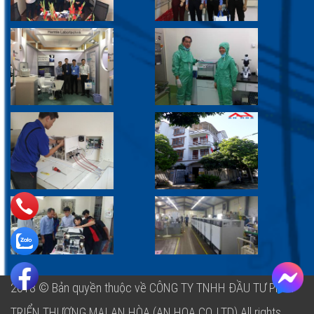
2018 © Bản quyền thuộc về CÔNG TY TNHH ĐẦU TƯ PHÁT
TRIỂN THƯƠNG MẠI AN HÒA (AN HOA CO.,LTD)
All rights