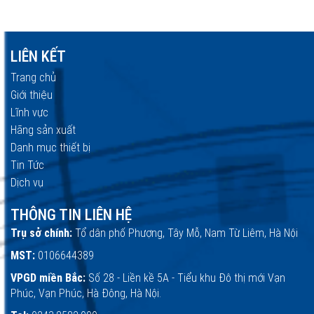
LIÊN KẾT
Trang chủ
Giới thiệu
Lĩnh vực
Hãng sản xuất
Danh mục thiết bị
Tin Tức
Dịch vụ
THÔNG TIN LIÊN HỆ
Trụ sở chính:
Tổ dân phố Phượng, Tây Mỗ, Nam Từ Liêm, Hà Nội
MST:
0106644389
VPGD miền Bắc:
Số 28 - Liền kề 5A - Tiểu khu Đô thị mới Vạn
Phúc, Vạn Phúc, Hà Đông, Hà Nội.