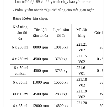
- Lưu trữ được 99 chương trình chạy bao gồm rotor
- Phím ly tâm nhanh “Quick” dùng cho thời gian ngắn
Bảng Rotor lựa chọn:
Khả năng
Tốc độ li
Lực li tâm
Mã đặt
li tâm tối
Góc li t
tâm tối đa
tối đa
hàng
đa
221.21
6 x 250 ml
8000 rpm
10016 xg
28°
V02
221.15
4 x 250 ml
4500 rpm
3780 xg
0 - 90
V02
16 x 50 ml
221.61
4500 rpm
3735 xg
0 - 90
conical
V01
221.18
6 x 85 ml
11000 rpm
15555 xg
38°
V02
221.19
30 x 15 ml
4500 rpm
2830 xg
35 °
V02
221.20
4 x 85 ml
12000 rpm
14809 xg
30°