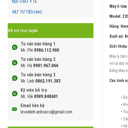
NỘI THẤT Y TẾ
Máy li tâm
VẬT TƯ TIÊU HAO
Model: Z2
Hãng: Her
Hỗ trợ trực tuyến
Xuất xứ: Đ
Tư vấn bán hàng 1
Giới thiệu
Mr. Phi
0986.112.900
Máy ly tâm 
Tư vấn bán hàng 2
ml và đạt m
Mr. Hà
0981.967.066
Bảng điều k
Tư vấn bán hàng 3
Mr. Linh
0862.191.383
Các tính n
Kỹ viên hỗ trợ
Mr. Hải
0989.848681
• Bộ
• Kh
Email liên hệ
levanlinh.anhoaco@gmail.com
• Tr
• Cả
• Hệ