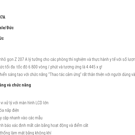
07A
mle/Đức
ức
nhỏ gọn Z 207 A lý tưởng cho các phòng thí nghiệm và thực hành y tế với số lượn
ức tối đa. tốc độ 6.800 vòng / phút và tương ứng là 4.445 x g!
hiển sáng tạo với chức năng “Thao tác cảm ứng” rất thân thiện với người dùng và
ăng và chức năng
 vi xử lý với màn hình LCD lớn
óa nắp điện
uy cập nhanh vào các mẫu
nh báo xác định mất cân bằng hoạt động và điểm cắt
 thống làm mát bằng không khí