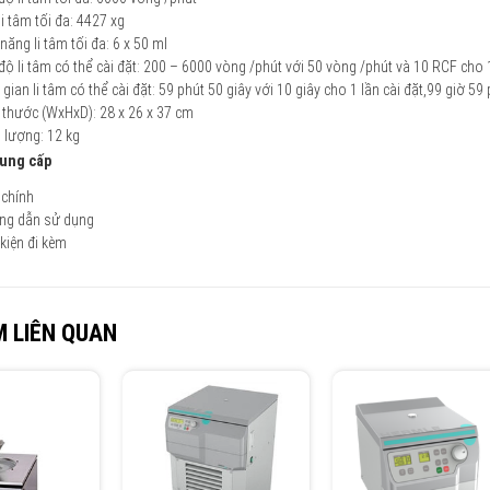
li tâm tối đa: 4427 xg
năng li tâm tối đa: 6 x 50 ml
độ li tâm có thể cài đặt: 200 – 6000 vòng /phút với 50 vòng /phút và 10 RCF cho 1
 gian li tâm có thể cài đặt: 59 phút 50 giây với 10 giây cho 1 lần cài đặt,99 giờ 59 
 thước (WxHxD): 28 x 26 x 37 cm
 lượng: 12 kg
cung cấp
chính
ng dẫn sử dụng
kiện đi kèm
 LIÊN QUAN