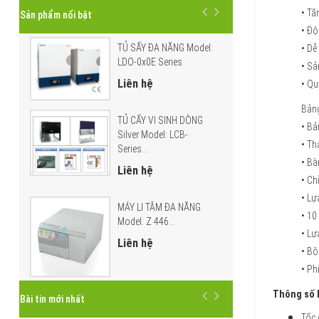
• Tă
Sản phẩm nổi bật
• Độ
TỦ SẤY ĐA NĂNG Model:
• Dễ
LDO-0x0E Series
• Sả
Liên hệ
• Qu
Bảng
TỦ CẤY VI SINH DÒNG
• Bả
Silver Model: LCB-
• Th
Series...
• Bà
Liên hệ
• Ch
• Lự
MÁY LI TÂM ĐA NĂNG
• 10
Model: Z 446...
• Lự
Liên hệ
• Bộ
• Ph
Thông số k
Bài tin mới nhất
Tốc 