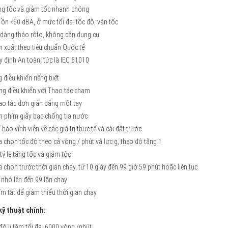
ng tốc và giảm tốc nhanh chóng
 ồn <60 dBA, ở mức tối đa. tốc độ, vận tốc
 dàng tháo rôto, không cần dụng cụ
n xuất theo tiêu chuẩn Quốc tế
y định An toàn, tức là IEC 61010
 điều khiển riêng biệt
ng điều khiển với Thao tác chạm
ao tác đơn giản bằng một tay
n phím giấy bạc chống tia nước
ỉ báo vĩnh viễn về các giá trị thực tế và cài đặt trước
a chọn tốc độ theo cả vòng / phút và lực g, theo độ tăng 1
 tỷ lệ tăng tốc và giảm tốc
a chọn trước thời gian chạy, từ 10 giây đến 99 giờ 59 phút hoặc liên tục
 nhớ lên đến 99 lần chạy
ím tắt để giảm thiểu thời gian chạy
ỹ thuật chính:
độ li tâm tối đa: 6000 vòng /phút