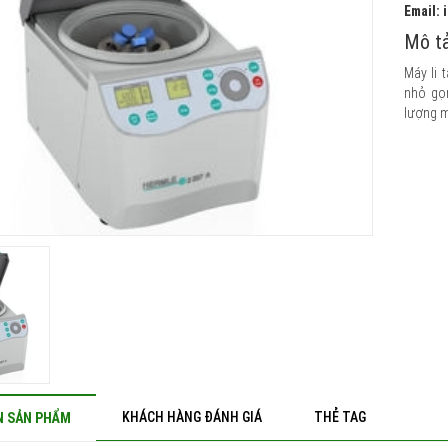
Email:
Mô tả
Máy li 
nhỏ gọn
lượng mẫ
KHÁCH HÀNG ĐÁNH GIÁ
THẺ TAG
N SẢN PHẨM