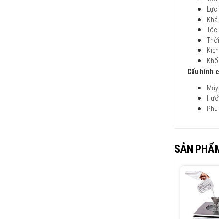
Lực 
Khả 
Tốc 
Thời
Kích
Khối
Cấu hình 
Máy 
Hướ
Phụ 
SẢN PHẨM