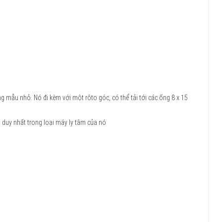
g mẫu nhỏ. Nó đi kèm với một rôto góc, có thể tải tới các ống 8 x 15
 duy nhất trong loại máy ly tâm của nó