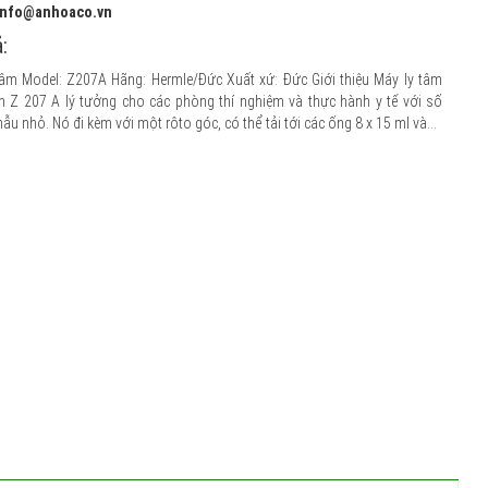
 info@anhoaco.vn
:
tâm Model: Z207A Hãng: Hermle/Đức Xuất xứ: Đức Giới thiệu Máy ly tâm
 Z 207 A lý tưởng cho các phòng thí nghiệm và thực hành y tế với số
u nhỏ. Nó đi kèm với một rôto góc, có thể tải tới các ống 8 x 15 ml và...