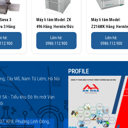
Sieva 3
Máy li tâm Model: ZK
Máy li tâm Model:
va 3 Hãng:
496 Hãng: Hermle/Đức
Z216MK Hãng: Hermle
...
Xuất xứ:...
Đức Xuất xứ: Đức
ên hệ:
Liên hệ:
Liên hệ:
112.900
0986.112.900
0986.112.900
PROFILE
ng, Tây Mỗ, Nam Từ Liêm, Hà Nội
ề 5A - Tiểu khu Đô thị mới Vạn
ội.
37, KP.8, Phường Linh Đông,