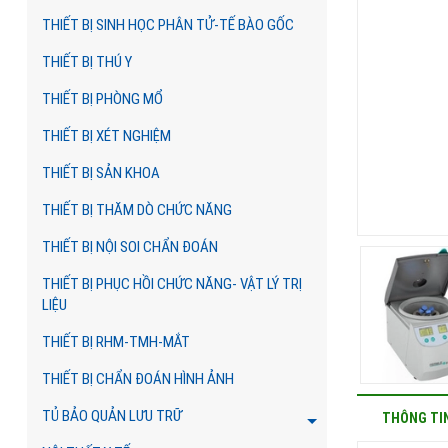
THIẾT BỊ SINH HỌC PHÂN TỬ-TẾ BÀO GỐC
THIẾT BỊ THÚ Y
THIẾT BỊ PHÒNG MỔ
THIẾT BỊ XÉT NGHIỆM
THIẾT BỊ SẢN KHOA
THIẾT BỊ THĂM DÒ CHỨC NĂNG
THIẾT BỊ NỘI SOI CHẨN ĐOÁN
THIẾT BỊ PHỤC HỒI CHỨC NĂNG- VẬT LÝ TRỊ
LIỆU
THIẾT BỊ RHM-TMH-MẮT
THIẾT BỊ CHẨN ĐOÁN HÌNH ẢNH
TỦ BẢO QUẢN LƯU TRỮ
THÔNG TI