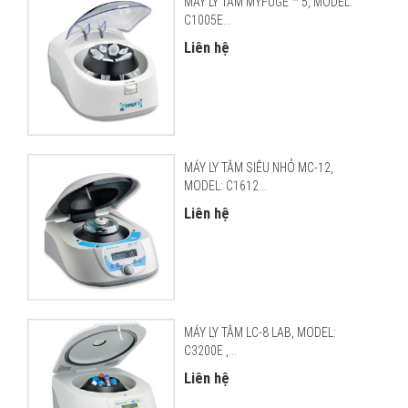
MÁY LY TÂM MYFUGE ™ 5, MODEL:
C1005E...
Liên hệ
MÁY LY TÂM SIÊU NHỎ MC-12,
MODEL: C1612...
Liên hệ
MÁY LY TÂM LC-8 LAB, MODEL:
C3200E ,...
Liên hệ