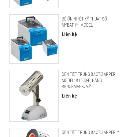
BỂ ỔN NHIỆT KỸ THUẬT SỐ
MYBATH™, MODEL:...
Liên hệ
ĐÈN TIỆT TRÙNG BACTIZAPPER,
MODEL: B1000-E, HÃNG:
BENCHMARK/MỸ
Liên hệ
ĐÈN TIỆT TRÙNG BACTIZAPPER ™