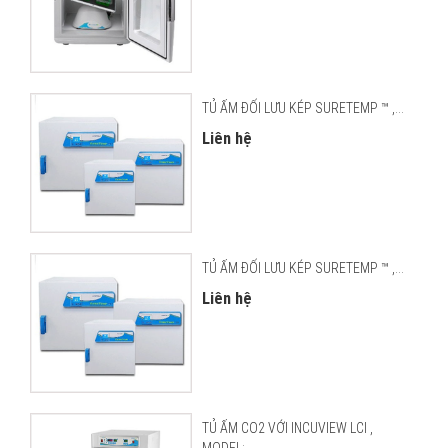
TỦ ẤM ĐỐI LƯU KÉP SURETEMP ™ ,...
Liên hệ
TỦ ẤM ĐỐI LƯU KÉP SURETEMP ™ ,...
Liên hệ
TỦ ẤM CO2 VỚI INCUVIEW LCI ,
MODEL:...