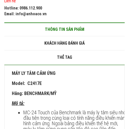
Liên hệ
Hotline: 0986.112.900
Email: info@anhoaco.vn
THÔNG TIN SẢN PHẨM
KHÁCH HÀNG ĐÁNH GIÁ
THẺ TAG
MÁY LY TÂM CẢM ỨNG
Model: C2417E
Hãng: BENCHMARK/MỸ
Mô tả:
MC-24 Touch của Benchmark là máy ly tâm siêu nhỏ,
đầu tiên trong cùng loại có tính năng điều khiển màn
hình cảm ứng. Ngoài bảng điều khiển thế hệ mới,
máy ly tâm cũng cung cấp tốc độ cao (lên đến