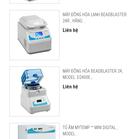
MÁY ĐỒNG HÓA LẠNH BEADBLASTER
24R , HÃNG:...
Liên hệ
MÁY ĐỒNG HÓA BEADBLASTER 24,
MODEL: D2400E ,...
Liên hệ
TỦ ẤM MYTEMP ™ MINI DIGITAL ,
MODEL:...