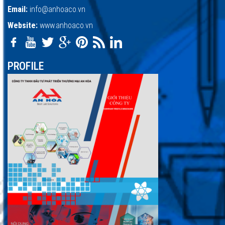
Email:
info@anhoaco.vn
Website:
www.anhoaco.vn
PROFILE