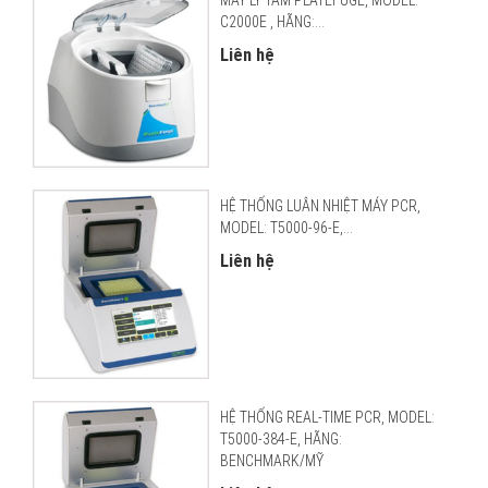
MÁY LY TÂM PLATEFUGE, MODEL:
C2000E , HÃNG:...
Liên hệ
HỆ THỐNG LUÂN NHIỆT MÁY PCR,
MODEL: T5000-96-E,...
Liên hệ
HỆ THỐNG REAL-TIME PCR, MODEL:
T5000-384-E, HÃNG:
BENCHMARK/MỸ