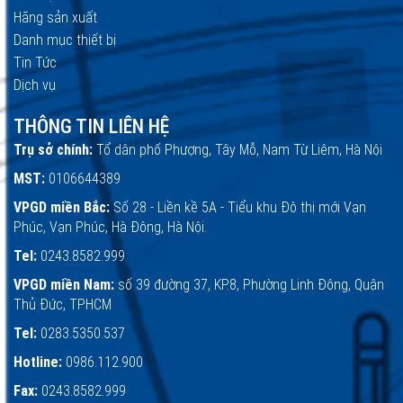
Hãng sản xuất
Danh mục thiết bị
Tin Tức
Dịch vụ
THÔNG TIN LIÊN HỆ
Trụ sở chính:
Tổ dân phố Phượng, Tây Mỗ, Nam Từ Liêm, Hà Nội
MST:
0106644389
VPGD miền Bắc:
Số 28 - Liền kề 5A - Tiểu khu Đô thị mới Vạn
Phúc, Vạn Phúc, Hà Đông, Hà Nội.
Tel:
0243.8582.999
VPGD miền Nam:
số 39 đường 37, KP.8, Phường Linh Đông, Quận
Thủ Đức, TPHCM
Tel:
0283.5350.537
Hotline:
0986.112.900
Fax:
0243.8582.999