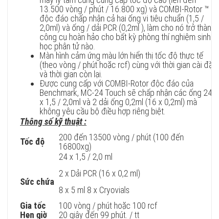
13.500 vòng / phút / 16.800 xg) và COMBI-Rotor ™
độc đáo chấp nhận cả hai ống vi tiêu chuẩn (1,5 /
2,0ml) và ống / dải PCR (0,2ml ), làm cho nó trở thành
công cụ hoàn hảo cho bất kỳ phòng thí nghiệm sinh
học phân tử nào.
Màn hình cảm ứng màu lớn hiển thị tốc độ thực tế
(theo vòng / phút hoặc rcf) cùng với thời gian cài đặt
và thời gian còn lại.
Được cung cấp với COMBI-Rotor độc đáo của
Benchmark, MC-24 Touch sẽ chấp nhận các ống 24
x 1,5 / 2,0ml và 2 dải ống 0,2ml (16 x 0,2ml) mà
không yêu cầu bộ điều hợp riêng biệt.
Thông số kỹ thuật :
200 đến 13500 vòng / phút (100 đến
Tốc độ
16800xg)
24 x 1,5 / 2,0 ml
2 x Dải PCR (16 x 0,2 ml)
Sức chứa
8 x 5 ml 8 x Cryovials
Gia tốc
100 vòng / phút hoặc 100 rcf
Hẹn giờ
20 giây đến 99 phút. / tt