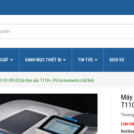
 XUẤT
DANH MỤC THIẾT BỊ
TIN TỨC
DỊCH VỤ
ử UV-VIS 02 bộ đơn sắc T110+, PG Instruments Ltd/Anh
Máy 
T110
Thương
Liên hệ
Hotline