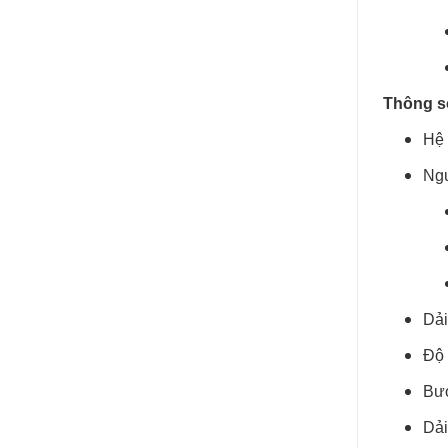
Thông số
Hệ 
Ng
Dả
Độ 
Bướ
Dải