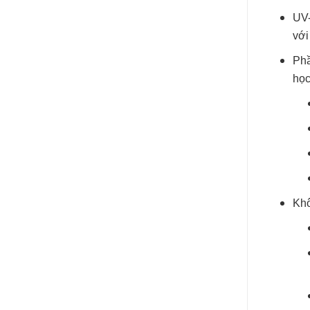
UV-
với
Phầ
học
Khô