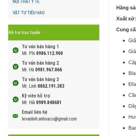
NỘI THẤT Y TẾ
Hãng sả
VẬT TƯ TIÊU HAO
Xuất xứ
Cung cấ
Hỗ trợ trực tuyến
Giấ
Tư vấn bán hàng 1
Giá
Mr. Phi
0986.112.900
Cặp
Tư vấn bán hàng 2
Mr. Hà
0981.967.066
Bla
Tư vấn bán hàng 3
Đĩa
Mr. Linh
0862.191.383
Cầu
Kỹ viên hỗ trợ
Mr. Hải
0989.848681
Dây
Email liên hệ
Hướ
levanlinh.anhoaco@gmail.com
Bao