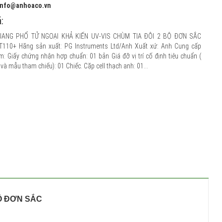
 info@anhoaco.vn
:
ANG PHỔ TỬ NGOẠI KHẢ KIẾN UV-VIS CHÙM TIA ĐÔI 2 BỘ ĐƠN SẮC
T110+ Hãng sản xuất: PG Instruments Ltd/Anh Xuất xứ: Anh Cung cấp
: Giấy chứng nhận hợp chuẩn: 01 bản Giá đỡ vị trí cố định tiêu chuẩn (
và mẫu tham chiếu): 01 Chiếc. Cặp cell thạch anh: 01...
BỘ ĐƠN SẮC