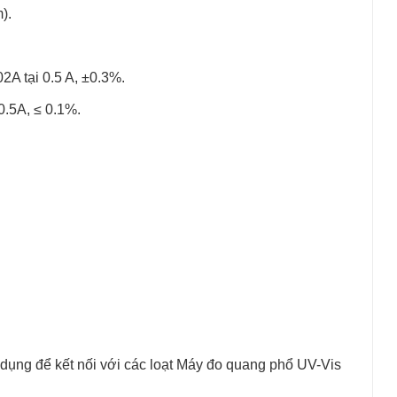
m).
02A tại 0.5 A, ±0.3%.
0.5A, ≤ 0.1%.
ng để kết nối với các loạt Máy đo quang phổ UV-Vis