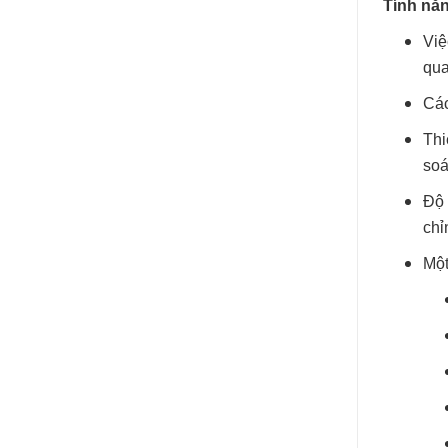
Tính nă
Việ
qua
Các
Thi
soá
Độ 
chỉ
Một