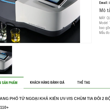
Email:
Mô tả
MÁY QU
Model: 
bao gồm
Mẫu đo 
KHÁCH HÀNG ĐÁNH GIÁ
THẺ TAG
N SẢN PHẨM
ANG PHỔ TỬ NGOẠI KHẢ KIẾN UV-VIS CHÙM TIA ĐÔI 2 
T110+