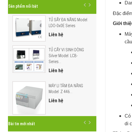
Dan
Sản phẩm nổi bật
Đặc điểm
TỦ SẤY ĐA NĂNG Model:
Giới thiệ
LDO-0x0E Series
Máy
Liên hệ
cầu
TỦ CẤY VI SINH DÒNG
Silver Model: LCB-
Series...
Liên hệ
MÁY LI TÂM ĐA NĂNG
Model: Z 446...
Liên hệ
Có 
di 
Bài tin mới nhất