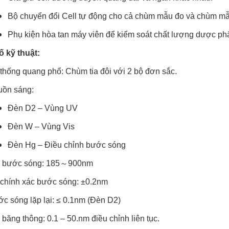
Bộ chuyển đổi Cell tự động cho cả chùm mẫu đo và chùm mẫ
Phụ kiện hòa tan máy viên để kiểm soát chất lượng dược ph
 kỹ thuật:
thống quang phổ: Chùm tia đôi với 2 bộ đơn sắc.
uồn sáng:
Đèn D2 – Vùng UV
Đèn W – Vùng Vis
Đèn Hg – Điều chỉnh bước sóng
i bước sóng: 185～900nm
chính xác bước sóng: ±0.2nm
c sóng lặp lại: ≤ 0.1nm (Đèn D2)
 băng thông: 0.1 – 50.nm điều chỉnh liên tục.