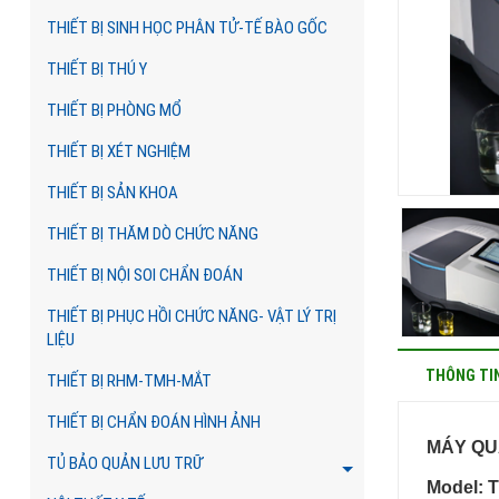
THIẾT BỊ SINH HỌC PHÂN TỬ-TẾ BÀO GỐC
THIẾT BỊ THÚ Y
THIẾT BỊ PHÒNG MỔ
THIẾT BỊ XÉT NGHIỆM
THIẾT BỊ SẢN KHOA
THIẾT BỊ THĂM DÒ CHỨC NĂNG
THIẾT BỊ NỘI SOI CHẨN ĐOÁN
THIẾT BỊ PHỤC HỒI CHỨC NĂNG- VẬT LÝ TRỊ
LIỆU
THÔNG TI
THIẾT BỊ RHM-TMH-MẮT
THIẾT BỊ CHẨN ĐOÁN HÌNH ẢNH
MÁY QU
TỦ BẢO QUẢN LƯU TRỮ
Model: 