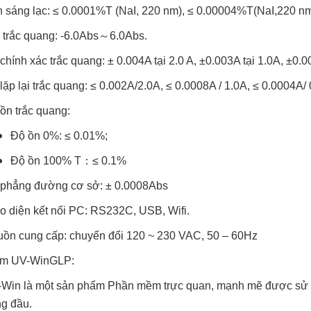
 sáng lạc: ≤ 0.0001%T (NaI, 220 nm), ≤ 0.00004%T(NaI,220 n
 trắc quang: -6.0Abs～6.0Abs.
chính xác trắc quang: ± 0.004A tại 2.0 A, ±0.003A tại 1.0A, ±0.0
lặp lại trắc quang: ≤ 0.002A/2.0A, ≤ 0.0008A / 1.0A, ≤ 0.0004A/ 
ồn trắc quang:
Độ ồn 0%: ≤ 0.01%;
Độ ồn 100% T：≤ 0.1%
phẳng đường cơ sở: ± 0.0008Abs
o diện kết nối PC: RS232C, USB, Wifi.
ồn cung cấp: chuyển đổi 120 ~ 230 VAC, 50 – 60Hz
m UV-WinGLP:
Win là một sản phẩm Phần mềm trực quan, mạnh mẽ được sử dụ
g đầu.