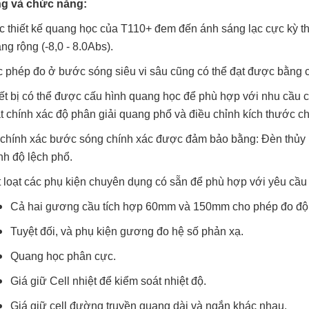
ng và chức năng:
c thiết kế quang học của T110+ đem đến ánh sáng lạc cực kỳ t
ng rộng (-8,0 - 8.0Abs).
 phép đo ở bước sóng siêu vi sâu cũng có thể đạt được bằng 
ết bị có thể được cấu hình quang học để phù hợp với nhu cầu c
t chính xác độ phân giải quang phổ và điều chỉnh kích thước c
chính xác bước sóng chính xác được đảm bảo bằng: Đèn thủy 
nh độ lệch phổ.
 loạt các phụ kiện chuyên dụng có sẵn để phù hợp với yêu cầu
Cả hai gương cầu tích hợp 60mm và 150mm cho phép đo độ 
Tuyệt đối, và phụ kiện gương đo hệ số phản xạ.
Quang học phân cực.
Giá giữ Cell nhiệt để kiểm soát nhiệt độ.
Giá giữ cell đường truyền quang dài và ngắn khác nhau.