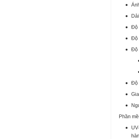
Ánh
Dải
Độ 
Độ 
Độ 
Độ 
Gia
Ngu
Phần mề
UV-
hàn