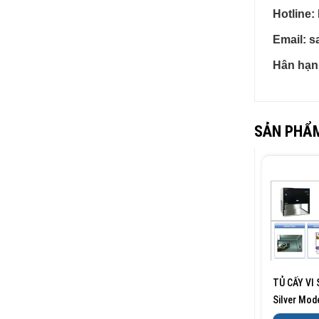
Hotline:
Email: 
Hân hạn
SẢN PHẨM
TỦ CẤY VI
Silver Mod
Series VE/