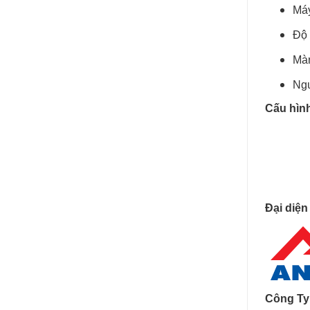
Máy
Độ 
Màn
Ngu
Cấu hìn
Đại diện
Công Ty