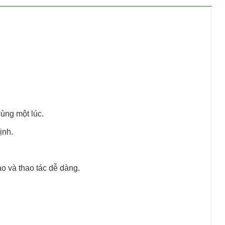
cùng một lúc.
ịnh.
o và thao tác dễ dàng.