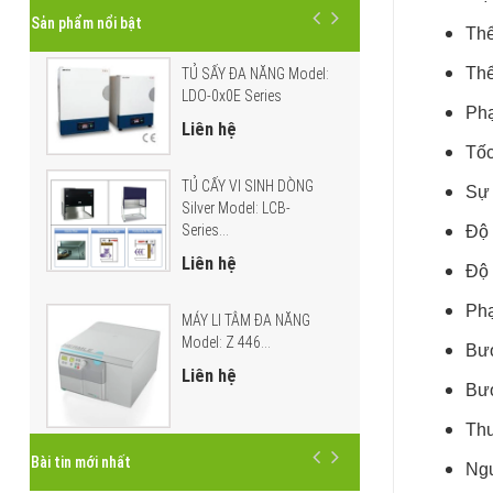
Sản phẩm nổi bật
Thể
Thể
TỦ SẤY ĐA NĂNG Model:
LDO-0x0E Series
Phạ
Liên hệ
Tốc
TỦ CẤY VI SINH DÒNG
Sự 
Silver Model: LCB-
Series...
Độ 
Liên hệ
Độ 
Phạ
MÁY LI TÂM ĐA NĂNG
Model: Z 446...
Bướ
Liên hệ
Bướ
Thu
Bài tin mới nhất
Ngu