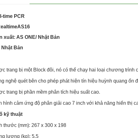
l-time PCR
RealtimeAS16
n xuất: AS ONE/ Nhật Bản
: Nhật Bản
c trang bị một Block đôi, nó có thể chạy hai loại chương trình 
g nghệ quét bên cho phép phát hiện tín hiệu huỳnh quang ổn đ
c trang bị phần mềm phân tích hiệu suất cao.
 hình cảm ứng độ phân giải cao 7 inch với khả năng hiển thị ca
 kỹ thuật
h thước (mm): 267 x 300 x 198
ng lượng (kg): 5.5