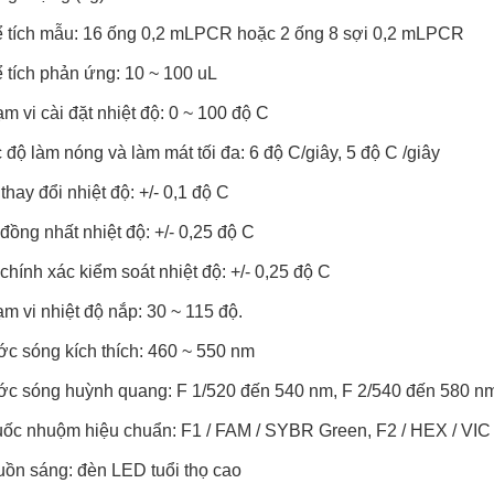
 tích mẫu: 16 ống 0,2 mLPCR hoặc 2 ống 8 sợi 0,2 mLPCR
 tích phản ứng: 10 ~ 100 uL
m vi cài đặt nhiệt độ: 0 ~ 100 độ C
 độ làm nóng và làm mát tối đa: 6 độ C/giây, 5 độ C /giây
thay đổi nhiệt độ: +/- 0,1 độ C
đồng nhất nhiệt độ: +/- 0,25 độ C
chính xác kiểm soát nhiệt độ: +/- 0,25 độ C
m vi nhiệt độ nắp: 30 ~ 115 độ.
c sóng kích thích: 460 ~ 550 nm
c sóng huỳnh quang: F 1/520 đến 540 nm, F 2/540 đến 580 n
ốc nhuộm hiệu chuẩn: F1 / FAM / SYBR Green, F2 / HEX / VIC 
ồn sáng: đèn LED tuổi thọ cao