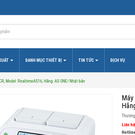
 XUẤT
DANH MỤC THIẾT BỊ
TIN TỨC
DỊCH VỤ
CR, Model: RealtimeAS16, Hãng: AS ONE/ Nhật bản
Máy 
Hãng
Thương
Liên hệ
Hotline