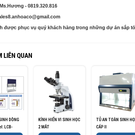
 Ms.Hương - 0819.320.816
sales8.anhoaco@gmail.com
h được phục vụ quý khách hàng trong những dự án sắp tớ
 LIÊN QUAN
 SINH DÒNG
KÍNH HIỂN VI SINH HỌC
TỦ AN TOÀN SINH H
el: LCB-
2 MẮT
CẤP II
HE