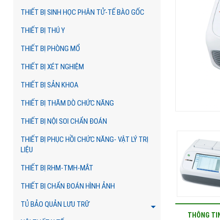
THIẾT BỊ SINH HỌC PHÂN TỬ-TẾ BÀO GỐC
THIẾT BỊ THÚ Y
THIẾT BỊ PHÒNG MỔ
THIẾT BỊ XÉT NGHIỆM
THIẾT BỊ SẢN KHOA
THIẾT BỊ THĂM DÒ CHỨC NĂNG
THIẾT BỊ NỘI SOI CHẨN ĐOÁN
THIẾT BỊ PHỤC HỒI CHỨC NĂNG- VẬT LÝ TRỊ
LIỆU
THIẾT BỊ RHM-TMH-MẮT
THIẾT BỊ CHẨN ĐOÁN HÌNH ẢNH
TỦ BẢO QUẢN LƯU TRỮ
THÔNG TI