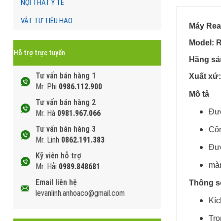
NỘI THẤT Y TẾ
VẬT TƯ TIÊU HAO
Máy Rea
Model: 
Hỗ trợ trực tuyến
Hãng sả
Tư vấn bán hàng 1
Xuất xứ
Mr. Phi
0986.112.900
Mô tả
Tư vấn bán hàng 2
Đượ
Mr. Hà
0981.967.066
Tư vấn bán hàng 3
Côn
Mr. Linh
0862.191.383
Đượ
Kỹ viên hỗ trợ
màn
Mr. Hải
0989.848681
Email liên hệ
Thông số
levanlinh.anhoaco@gmail.com
Kíc
Trọ