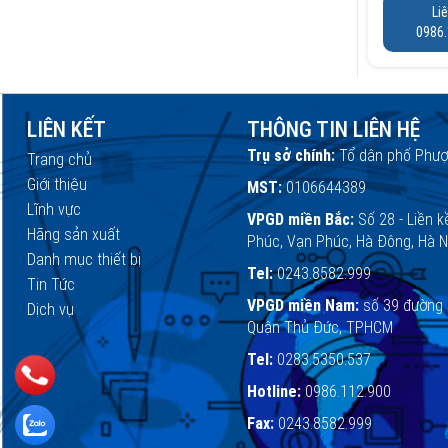
Li
0986.
LIÊN KẾT
THÔNG TIN LIÊN HỆ
Trụ sở chính:
Tổ dân phố Phượ
Trang chủ
Giới thiệu
MST:
0106644389
Lĩnh vực
VPGD miền Bắc:
Số 28 - Liền k
Hãng sản xuất
Phúc, Vạn Phúc, Hà Đông, Hà N
Danh mục thiết bị
Tel:
0243.8582.999
Tin Tức
VPGD miền Nam:
số 39 đường 
Dịch vụ
Quận Thủ Đức, TPHCM
Tel:
0283.5350.537
Hotline:
0986.112.900
Fax:
0243.8582.999