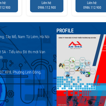
ên hệ:
Liên hệ:
Liên hệ:
112.900
0986.112.900
0986.112.900
PROFILE
ng, Tây Mỗ, Nam Từ Liêm, Hà Nội
ề 5A - Tiểu khu Đô thị mới Vạn
ội.
37, KP.8, Phường Linh Đông,