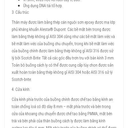
Ứng dụng DNA tái tổ hợp.
3. Cấu trúc:
Thân máy được làm bằng thép cán nguội sơn epoxy được mạ lớp
phủ kháng khuẩn Alesta® Dupont. Các bề mặt bên trong được
làm bằng thép không gỉ AISI 304 cũng như các bề mặt làm việc và
bề mặt làm việc của buồng chu chuyển, trong khi bề mặt làm việc
của buồng chính được làm bằng thép không gỉ AISI 316 được sử
lý bởi Scotch Brite. Tất cả các góc đều trơn tru với bán kính 3 mm.
Toàn bộ buồng cách ly có thể được cung cấp tùy chọn được sản
xuất hoàn toàn bằng thép không gỉ AISI 304 hoặc AISI 316 sử lý
Scotch-brite.
4. Cửa kính:
Cửa kính phía trước của buồng chính được chế tạo bằng kính an
toàn chống loá có độ dày 8 mm – mặt phía trước và bên trong
cửa của khoang chu chuyển được chế tạo bằng PMMA, mặt bên
trái và bên phải của thân buồng cách ly được làm bằng kính