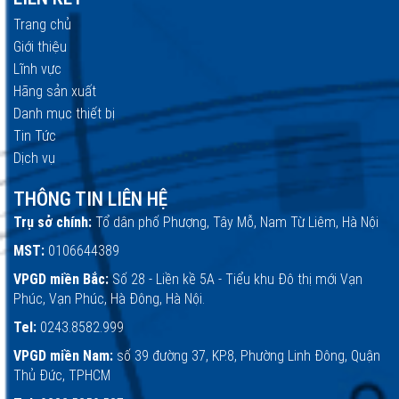
Trang chủ
Giới thiệu
Lĩnh vực
Hãng sản xuất
Danh mục thiết bị
Tin Tức
Dịch vụ
THÔNG TIN LIÊN HỆ
Trụ sở chính:
Tổ dân phố Phượng, Tây Mỗ, Nam Từ Liêm, Hà Nội
MST:
0106644389
VPGD miền Bắc:
Số 28 - Liền kề 5A - Tiểu khu Đô thị mới Vạn
Phúc, Vạn Phúc, Hà Đông, Hà Nội.
Tel:
0243.8582.999
VPGD miền Nam:
số 39 đường 37, KP.8, Phường Linh Đông, Quận
Thủ Đức, TPHCM