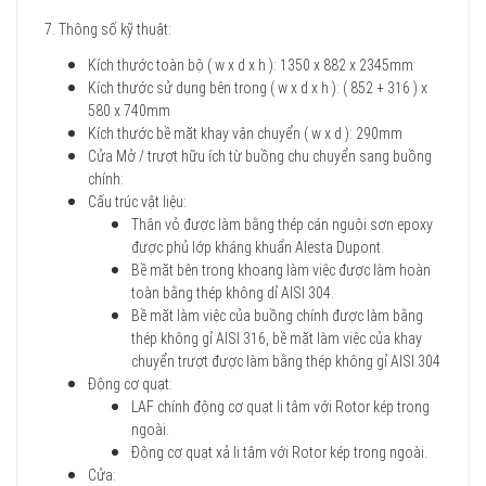
7. Thông số kỹ thuật:
Kích thước toàn bộ ( w x d x h ): 1350 x 882 x 2345mm
Kích thước sử dụng bên trong ( w x d x h ): ( 852 + 316 ) x
580 x 740mm
Kích thước bề mặt khay vận chuyển ( w x d ): 290mm
Cửa Mở / trượt hữu ích từ buồng chu chuyển sang buồng
chính:
Cấu trúc vật liệu:
Thân vỏ được làm bằng thép cán nguội sơn epoxy
được phủ lớp kháng khuẩn Alesta Dupont.
Bề mặt bên trong khoang làm việc được làm hoàn
toàn bằng thép không dỉ AISI 304.
Bề mặt làm việc của buồng chính được làm bằng
thép không gỉ AISI 316, bề mặt làm việc của khay
chuyển trượt được làm bằng thép không gỉ AISI 304
Động cơ quạt:
LAF chính động cơ quạt li tâm với Rotor kép trong
ngoài.
Động cơ quạt xả li tâm với Rotor kép trong ngoài.
Cửa: