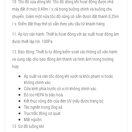
10. Tốc độ của dòng khí: Tốc độ dòng khí hoạt động được nhà
máy đặt ở mức 0,40m / s cả trong buồng chính và buồng chu
chuyển. Giảm một nửa tốc độ cũng có sẵn được đặt thành 0,25m
/ s. Điểm đặt thay thế có sẵn theo yêu cầu từ khách hàng.
11. Áp lực vận hành: Thiết bị hoạt động với áp suất hoạt động âm
được thiết lập tới -100Pa.
12. Báo động: Thiết bị tự động kiểm soát các thông số vận hành
và cung cấp cho báo động âm thanh và hình ảnh trong trường
hợp:
Áp suất và vận tốc dòng khí vượt ra khỏi phạm vi hoặc
không chính xác.
Cửa kính phía trước có vị trí không chính xác.
Bộ lọc HEPA bị bão hoà.
Kết thúc vòng đời của đèn UV (nếu được trang bị)
Tắc nghẽn trong ống xả
Trục trặc động cơ quạt.
Mất nguồn.
13. Sơ đồ luồng khí: