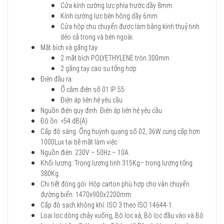
Cửa kính cường lực phía trước dầy 8mm.
Kính cường lực bên hông dầy 6mm
Cửa hộp chu chuyển được làm bằng kính thuỷ tinh
dẻo cả trong và bên ngoài.
Mặt bích và găng tay:
2 mặt bích POLYETHYLENE tròn 300mm
2 găng tay cao su tổng hợp
Điện đầu ra:
Ổ cắm điện số 01 IP 55
Điện áp liên hệ yêu cầu
Nguồn điện quy định: Điện áp liên hệ yêu cầu
Độ ồn: <54 dB(A)
Cấp độ sáng: Ống huỳnh quang số 02, 36W cung cấp hơn
1000Lux tại bề mặt làm việc
Nguồn điện: 230V – 50Hz – 10A.
Khối lượng: Trọng lượng tịnh 315Kg– trọng lượng tổng
380Kg.
Chi tiết đóng gói: Hộp carton phù hợp cho vận chuyển
đường biển: 1470x900x2200mm.
Cấp độ sạch không khí: ISO 3 theo ISO 14644-1.
Loại lọc dòng chảy xuống, Bộ lọc xả, Bộ lọc đầu vào và Bộ