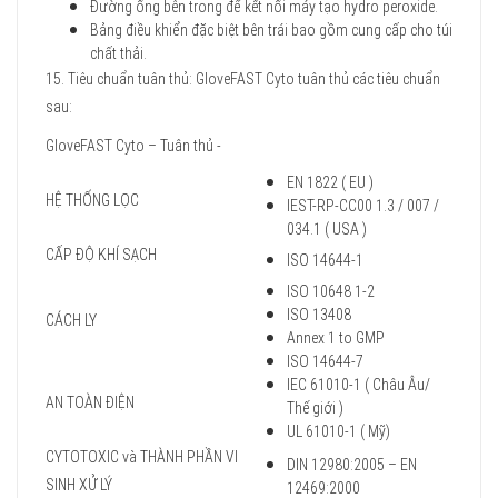
Đường ống bên trong để kết nối máy tạo hydro peroxide.
Bảng điều khiển đặc biệt bên trái bao gồm cung cấp cho túi
chất thải.
15. Tiêu chuẩn tuân thủ: GloveFAST Cyto tuân thủ các tiêu chuẩn
sau:
GloveFAST Cyto – Tuân thủ -
EN 1822 ( EU )
HỆ THỐNG LỌC
IEST-RP-CC00 1.3 / 007 /
034.1 ( USA )
CẤP ĐỘ KHÍ SẠCH
ISO 14644-1
ISO 10648 1-2
ISO 13408
CÁCH LY
Annex 1 to GMP
ISO 14644-7
IEC 61010-1 ( Châu Âu/
AN TOÀN ĐIỆN
Thế giới )
UL 61010-1 ( Mỹ)
CYTOTOXIC và THÀNH PHẦN VI
DIN 12980:2005 – EN
SINH XỬ LÝ
12469:2000