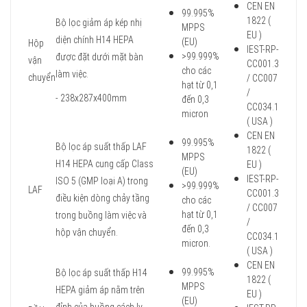
CEN EN
99.995%
1822 (
Bộ lọc giảm áp kép nhị
MPPS
EU )
diện chính H14 HEPA
(EU)
Hộp
IEST-RP-
>99.999%
được đặt dưới mặt bàn
vận
CC001.3
cho các
làm việc.
chuyển
/ CC007
hạt từ 0,1
/
- 238x287x400mm
đến 0,3
CC034.1
micron
( USA )
CEN EN
99.995%
Bộ lọc áp suất thấp LAF
1822 (
MPPS
H14 HEPA cung cấp Class
EU )
(EU)
IEST-RP-
ISO 5 (GMP loại A) trong
>99.999%
LAF
CC001.3
điều kiện dòng chảy tầng
cho các
/ CC007
hạt từ 0,1
trong buồng làm việc và
/
đến 0,3
hộp vận chuyển.
CC034.1
micron.
( USA )
CEN EN
99.995%
Bộ lọc áp suất thấp H14
1822 (
MPPS
HEPA giảm áp nằm trên
EU )
(EU)