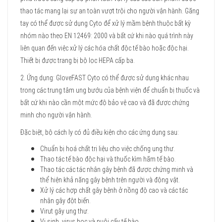
thao tác mang lại sự an toàn vượt trội cho người vận hành. Găng
tay có thể được sử dụng Cyto để xử lý mầm bệnh thuộc bất kỳ
nhóm nào theo EN 12469: 2000 và bất cứ khi nào quá trình này
liên quan đến việc xử lý các hóa chất độc tế bào hoặc độc hại.
Thiết bị được trang bị bộ lọc HEPA cấp ba.
2. Ứng dụng: GloveFAST Cyto có thể được sử dụng khác nhau
trong các trung tâm ung bướu của bệnh viện để chuẩn bị thuốc và
bất cứ khi nào cần một mức độ bảo vệ cao và đã được chứng
minh cho người vận hành.
Đặc biệt, bộ cách ly có đủ điều kiện cho các ứng dụng sau:
Chuẩn bị hoá chất trị liệu cho việc chống ung thư.
Thao tác tế bào độc hại và thuốc kìm hãm tế bào.
Thao tác các tác nhân gây bệnh đã được chứng minh và
thể hiện khả năng gây bệnh trên người và động vật.
Xử lý các hợp chất gây bệnh ở nồng độ cao và các tác
nhân gây đột biến.
Virut gây ung thư.
Vi sinh, virus học và nuôi cấy tế bào.