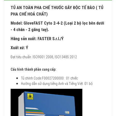
TỦ AN TOÀN PHA CHẾ THUỐC GÂY ĐỘC TẾ BÀO ( TỦ
PHA CHẾ HOÁ CHẤT)
Model: GloveFAST Cyto 2-4-2 (Loại 2 bộ lọc bên dưới
- 4 chân - 2 găng tay).
Hãng sản xuất: FASTER S.r.l./Ý
Xuất xứ: Ý
Đạt tiêu chuẩn: ISO9001:2008, ISO13485:2012
Cấu hình thành phần cung cấp:
Tủ chính Code.F00027200000 : 01 chiếc
Hướng dẫn sử dụng tiếng Anh và Tiếng Việt: 01 bộ