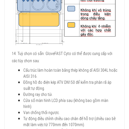
14. Tuỳ chọn có sẵn: GloveFAST Cyto có thể được cung cấp với
các tùy chọn sau:
Cấu trúc làm hoàn toàn bằng thép không dỉ AISI 304L hoặc
AISI 316.
Đồng hồ đo điện kép ATV DN150 để kiểm tra phân rã áp
suất tự động.
Đường ray cho túi.
Cửa sổ màn hình LCD phía sau (không bao gồm màn
hình).
Van chống thổi ngược.
Tự động điều chỉnh chiều cao chân đế hỗ trợ (chiều cao bề
mặt làm việc từ 770mm đến 1070mm).