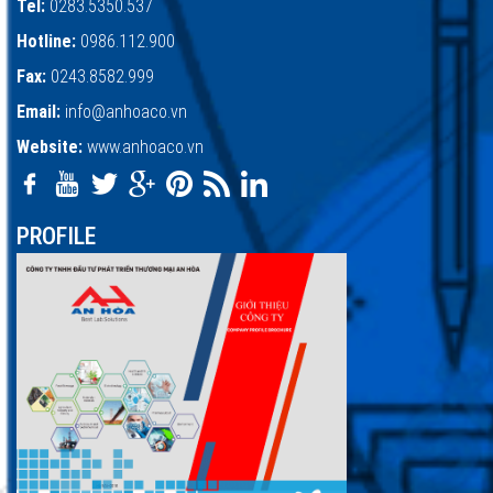
Tel:
0283.5350.537
Hotline:
0986.112.900
Fax:
0243.8582.999
Email:
info@anhoaco.vn
Website:
www.anhoaco.vn
PROFILE