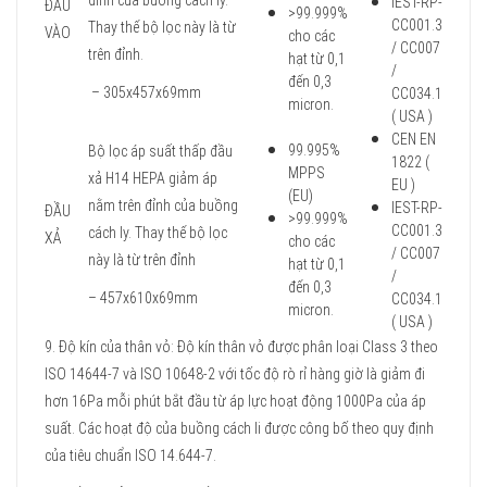
đỉnh của buồng cách ly.
IEST-RP-
ĐẦU
>99.999%
CC001.3
Thay thế bộ lọc này là từ
VÀO
cho các
/ CC007
trên đỉnh.
hạt từ 0,1
/
đến 0,3
– 305x457x69mm
CC034.1
micron.
( USA )
CEN EN
99.995%
Bộ lọc áp suất thấp đầu
1822 (
MPPS
xả H14 HEPA giảm áp
EU )
(EU)
nằm trên đỉnh của buồng
IEST-RP-
ĐẦU
>99.999%
CC001.3
cách ly. Thay thế bộ lọc
XẢ
cho các
/ CC007
này là từ trên đỉnh
hạt từ 0,1
/
đến 0,3
– 457x610x69mm
CC034.1
micron.
( USA )
9. Độ kín của thân vỏ: Độ kín thân vỏ được phân loại Class 3 theo
ISO 14644-7 và ISO 10648-2 với tốc độ rò rỉ hàng giờ là giảm đi
hơn 16Pa mỗi phút bắt đầu từ áp lực hoạt động 1000Pa của áp
suất. Các hoạt độ của buồng cách li được công bố theo quy định
của tiêu chuẩn ISO 14.644-7.