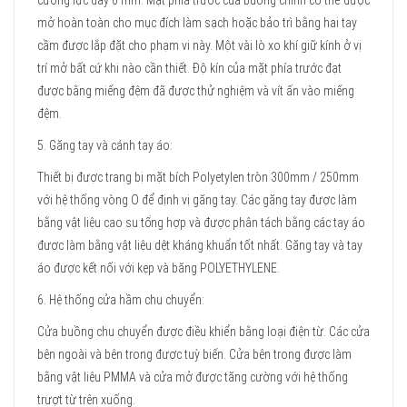
cường lực dày 6 mm. Mặt phía trước của buồng chính có thể được
mở hoàn toàn cho mục đích làm sạch hoặc bảo trì bằng hai tay
cầm được lắp đặt cho phạm vi này. Một vài lò xo khí giữ kính ở vị
trí mở bất cứ khi nào cần thiết. Độ kín của mặt phía trước đạt
được bằng miếng đệm đã được thử nghiệm và vít ấn vào miếng
đệm.
5. Găng tay và cánh tay áo:
Thiết bị được trang bị mặt bích Polyetylen tròn 300mm / 250mm
với hệ thống vòng O để định vị găng tay. Các găng tay được làm
bằng vật liệu cao su tổng hợp và được phân tách bằng các tay áo
được làm bằng vật liệu dệt kháng khuẩn tốt nhất. Găng tay và tay
áo được kết nối với kẹp và băng POLYETHYLENE.
6. Hệ thống cửa hầm chu chuyển:
Cửa buồng chu chuyển được điều khiển bằng loại điện từ. Các cửa
bên ngoài và bên trong được tuỳ biến. Cửa bên trong được làm
bằng vật liệu PMMA và cửa mở được tăng cường với hệ thống
trượt từ trên xuống.