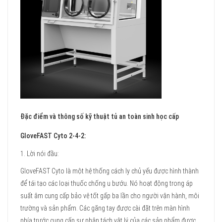
Đặc điểm và thông số kỹ thuật tủ an toàn sinh học cấp
GloveFAST Cyto 2-4-2:
1. Lời nói đầu:
GloveFAST Cyto là một hệ thống cách ly chủ yếu được hình thành
để tái tạo các loại thuốc chống u bướu. Nó hoạt động trong áp
suất âm cung cấp bảo vệ tốt gấp ba lần cho người vận hành, môi
trường và sản phẩm. Các găng tay được cài đặt trên màn hình
phía trước cung cấp sự phân tách vật lý của các sản phẩm được