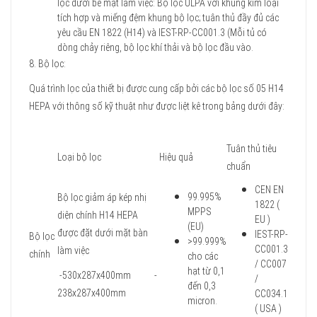
lọc dưới bề mặt làm việc: Bộ lọc ULPA với khung kim loại
tích hợp và miếng đệm khung bộ lọc; tuân thủ đầy đủ các
yêu cầu EN 1822 (H14) và IEST-RP-CC001.3 (Mỗi tủ có
dòng chảy riêng, bộ lọc khí thải và bộ lọc đầu vào.
8. Bộ lọc:
Quá trình lọc của thiết bị được cung cấp bởi các bộ lọc số 05 H14
HEPA với thông số kỹ thuật như được liệt kê trong bảng dưới đây:
Tuân thủ tiêu
Loại bộ lọc
Hiệu quả
chuẩn
CEN EN
99.995%
Bộ lọc giảm áp kép nhị
1822 (
MPPS
diện chính H14 HEPA
EU )
(EU)
được đặt dưới mặt bàn
IEST-RP-
Bộ lọc
>99.999%
CC001.3
làm việc
chính
cho các
/ CC007
hạt từ 0,1
-530x287x400mm -
/
đến 0,3
238x287x400mm
CC034.1
micron.
( USA )